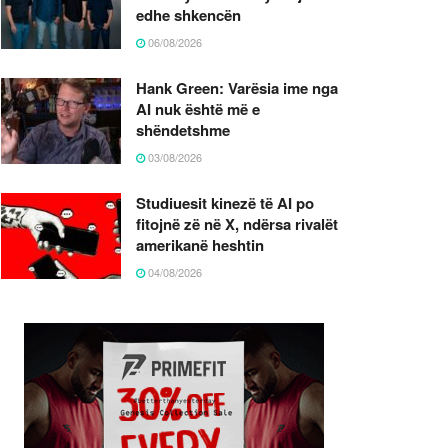
edhe shkencën
06/08/2026
Hank Green: Varësia ime nga
AI nuk është më e
shëndetshme
03/08/2026
Studiuesit kinezë të AI po
fitojnë zë në X, ndërsa rivalët
amerikanë heshtin
04/08/2026