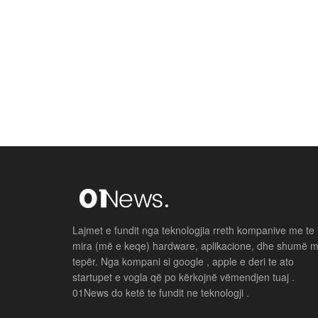
Lajmet e fundit nga teknologjia rreth kompanive me te
mira (më e keqe) hardware, aplikacione, dhe shumë 
tepër. Nga kompani si google , apple e deri te ato
startupet e vogla që po kërkojnë vëmendjen tuaj .
01News do ketë te fundit ne teknologji .