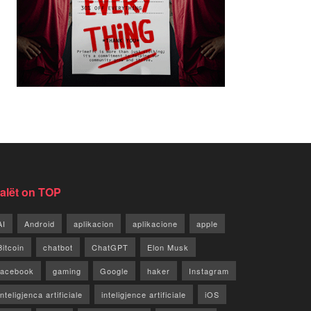
jalët on TOP
AI
Android
aplikacion
aplikacione
apple
Bitcoin
chatbot
ChatGPT
Elon Musk
facebook
gaming
Google
haker
Instagram
Inteligjenca artificiale
inteligjence artificiale
iOS