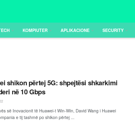
TECH
KOMPIUTER
APLIKACIONE
SECURITY
i shikon përtej 5G: shpejtësi shkarkimi
deri në 10 Gbps
22
vës së Inovacionit të Huawei-t ​​Win-Win, David Wang i Huawei
mpania e tij tashmë po shikon përtej ...