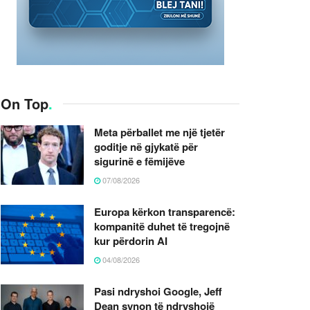
On Top
.
Meta përballet me një tjetër
goditje në gjykatë për
sigurinë e fëmijëve
07/08/2026
Europa kërkon transparencë:
kompanitë duhet të tregojnë
kur përdorin AI
04/08/2026
Pasi ndryshoi Google, Jeff
Dean synon të ndryshojë