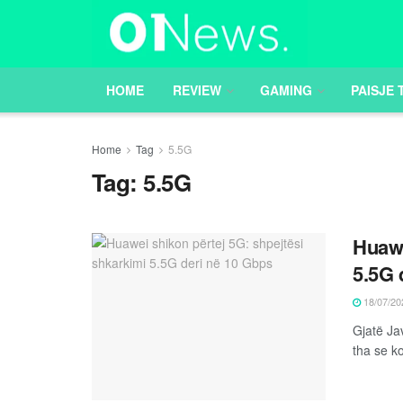
HOME
REVIEW
GAMING
PAISJE 
Home
Tag
5.5G
Tag:
5.5G
Huawe
5.5G 
18/07/20
Gjatë Ja
tha se ko