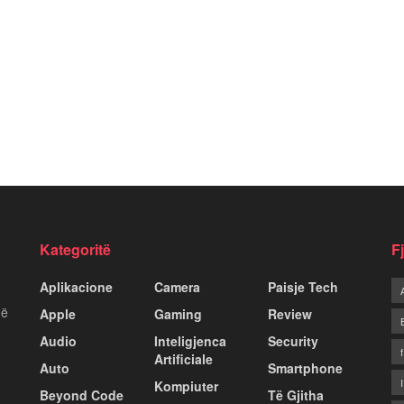
Kategoritë
F
Aplikacione
Camera
Paisje Tech
më
Apple
Gaming
Review
Audio
Inteligjenca
Security
Artificiale
Auto
Smartphone
Kompiuter
Beyond Code
Të Gjitha