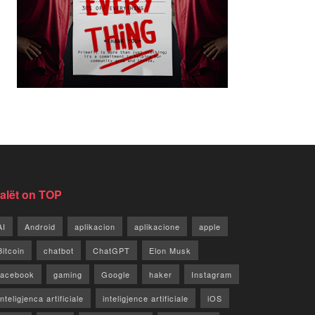
jalët on TOP
AI
Android
aplikacion
aplikacione
apple
Bitcoin
chatbot
ChatGPT
Elon Musk
facebook
gaming
Google
haker
Instagram
Inteligjenca artificiale
inteligjence artificiale
iOS