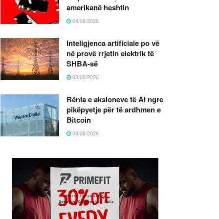
amerikanë heshtin
04/08/2026
Inteligjenca artificiale po vë
në provë rrjetin elektrik të
SHBA-së
03/08/2026
Rënia e aksioneve të AI ngre
pikëpyetje për të ardhmen e
Bitcoin
06/08/2026