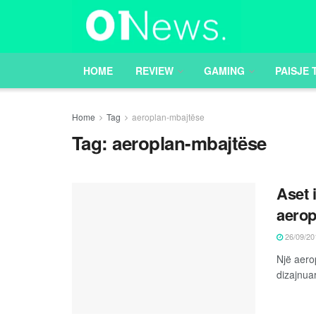
HOME
REVIEW
GAMING
PAISJE 
Home
Tag
aeroplan-mbajtëse
Tag:
aeroplan-mbajtëse
Aset 
aerop
26/09/20
Një aero
dizajnuar