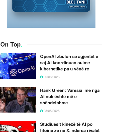
On Top
.
OpenAI zbulon se agjentët e
saj AI koordinuan sulme
kibernetike pa u vënë re
06/08/2026
Hank Green: Varësia ime nga
AI nuk është më e
shëndetshme
03/08/2026
Studiuesit kinezë të AI po
fitojnë zë në X, ndërsa rivalët