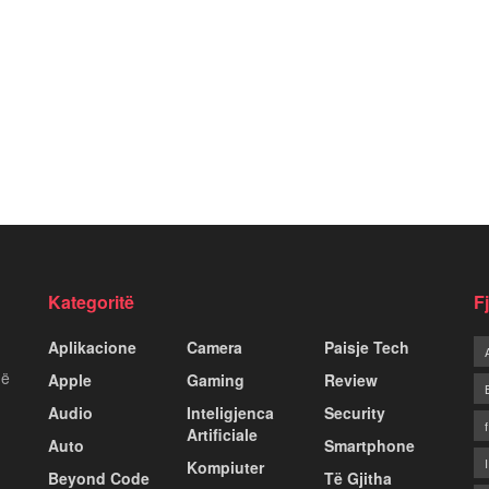
Kategoritë
F
Aplikacione
Camera
Paisje Tech
më
Apple
Gaming
Review
Audio
Inteligjenca
Security
Artificiale
Auto
Smartphone
Kompiuter
Beyond Code
Të Gjitha