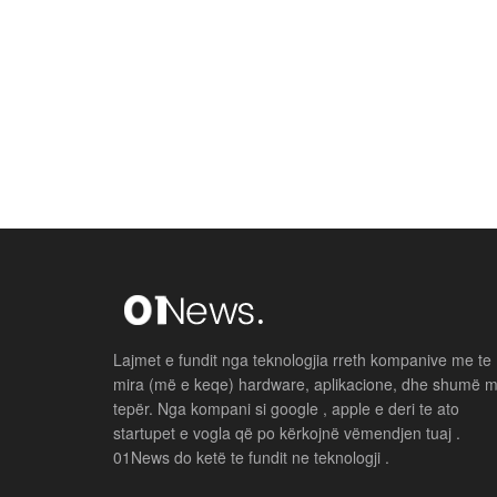
Lajmet e fundit nga teknologjia rreth kompanive me te
mira (më e keqe) hardware, aplikacione, dhe shumë 
tepër. Nga kompani si google , apple e deri te ato
startupet e vogla që po kërkojnë vëmendjen tuaj .
01News do ketë te fundit ne teknologji .