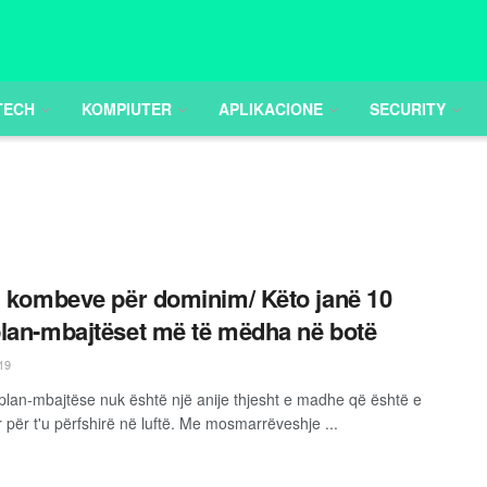
TECH
KOMPIUTER
APLIKACIONE
SECURITY
i kombeve për dominim/ Këto janë 10
lan-mbajtëset më të mëdha në botë
19
plan-mbajtëse nuk është një anije thjesht e madhe që është e
 për t'u përfshirë në luftë. Me mosmarrëveshje ...