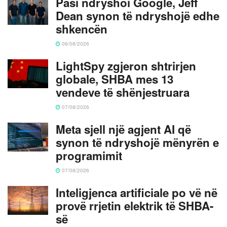
Pasi ndryshoi Google, Jeff
Dean synon të ndryshojë edhe
shkencën
06/08/2026
LightSpy zgjeron shtrirjen
globale, SHBA mes 13
vendeve të shënjestruara
07/08/2026
Meta sjell një agjent AI që
synon të ndryshojë mënyrën e
programimit
07/08/2026
Inteligjenca artificiale po vë në
provë rrjetin elektrik të SHBA-
së