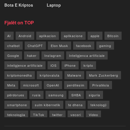
Bota E Kriptos
Laptop
Fjalët on TOP
AI
Android
aplikacion
aplikacione
apple
Bitcoin
chatbot
ChatGPT
Elon Musk
facebook
gaming
Google
haker
Instagram
Inteligjenca artificiale
inteligjence artificiale
iOS
iPhone
kripto
kriptomonedha
kriptovaluta
Malware
Mark Zuckerberg
Meta
microsoft
OpenAI
perditesim
Privatësia
përdorues
rusia
samsung
SHBA
siguria
smartphone
sulm kibernetik
te dhena
teknologji
teknologjia
TikTok
twitter
vecori
Video
WhatsApp
x
youtube