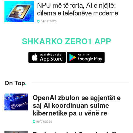
NPU më të forta, AI e njëjtë:
dilema e telefonëve modernë
04/12/2025
SHKARKO ZERO1 APP
On Top
.
OpenAI zbulon se agjentët e
saj AI koordinuan sulme
kibernetike pa u vënë re
06/08/2026