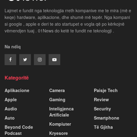
Lajmet e fundit nga teknologjia rreth kompanive me te mira (më e
keqe) hardware, aplikacione, dhe shumë më tepër. Nga kompani
si google , apple e deri te ato startupet e vogla që po kërkojnë
vëmendjen tuaj . 01News do ketë te fundit ne teknologji .
Na ndiq
Kategoritë
Aplikacione
Camera
Paisje Tech
Apple
Gaming
Review
Audio
Inteligjenca
Security
Artificiale
Auto
Smartphone
Kompiuter
Beyond Code
Të Gjitha
Podcast
Kryesore