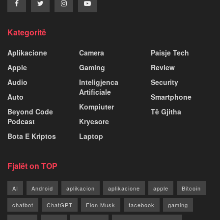
Kategoritë
Aplikacione
Camera
Paisje Tech
Apple
Gaming
Review
Audio
Inteligjenca
Security
Artificiale
Auto
Smartphone
Kompiuter
Beyond Code
Të Gjitha
Podcast
Kryesore
Bota E Kriptos
Laptop
Fjalët on TOP
AI
Android
aplikacion
aplikacione
apple
Bitcoin
chatbot
ChatGPT
Elon Musk
facebook
gaming