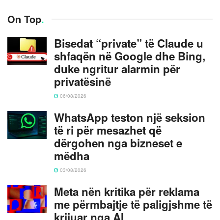
On Top
.
Bisedat “private” të Claude u
shfaqën në Google dhe Bing,
duke ngritur alarmin për
privatësinë
06/08/2026
WhatsApp teston një seksion
të ri për mesazhet që
dërgohen nga bizneset e
mëdha
03/08/2026
Meta nën kritika për reklama
me përmbajtje të paligjshme të
krijuar nga AI