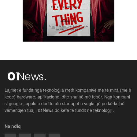
Lajmet e fundit nga teknologjia rreth kompanive me te mira (më e
keqe) hardware, aplikacione, dhe shumë më tepër. Nga kompani
si google , apple e deri te ato startupet e vogla që po kërkojnë
vëmendjen tuaj . 01News do ketë te fundit ne teknologji .
Na ndiq