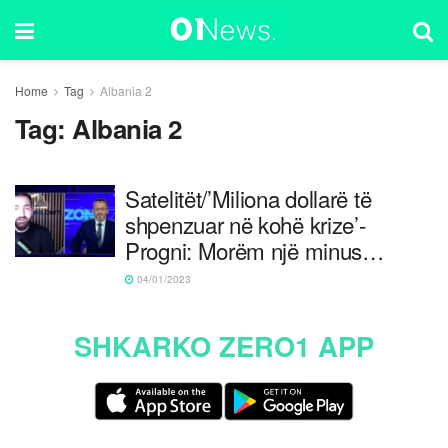
Home
Tag
Albania 2
Tag:
Albania 2
Satelitët/’Miliona dollarë të
shpenzuar në kohë krize’-
Progni: Morëm një minus…
04/01/2023
SHKARKO ZERO1 APP