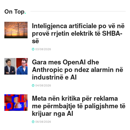
On Top
.
Inteligjenca artificiale po vë në
provë rrjetin elektrik të SHBA-
së
03/08/2026
Gara mes OpenAI dhe
Anthropic po ndez alarmin në
industrinë e AI
04/08/2026
Meta nën kritika për reklama
me përmbajtje të paligjshme të
krijuar nga AI
06/08/2026