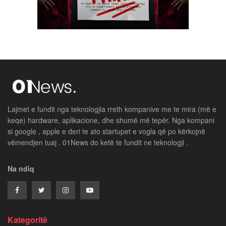
Lajmet e fundit nga teknologjia rreth kompanive me te mira (më e
keqe) hardware, aplikacione, dhe shumë më tepër. Nga kompani
si google , apple e deri te ato startupet e vogla që po kërkojnë
vëmendjen tuaj . 01News do ketë te fundit ne teknologji .
Na ndiq
Kategoritë