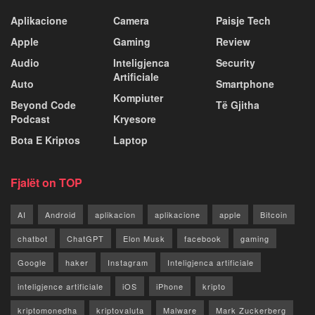
Aplikacione
Camera
Paisje Tech
Apple
Gaming
Review
Audio
Inteligjenca
Security
Artificiale
Auto
Smartphone
Kompiuter
Beyond Code
Të Gjitha
Podcast
Kryesore
Bota E Kriptos
Laptop
Fjalët on TOP
AI
Android
aplikacion
aplikacione
apple
Bitcoin
chatbot
ChatGPT
Elon Musk
facebook
gaming
Google
haker
Instagram
Inteligjenca artificiale
inteligjence artificiale
iOS
iPhone
kripto
kriptomonedha
kriptovaluta
Malware
Mark Zuckerberg