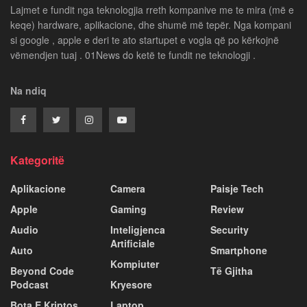
Lajmet e fundit nga teknologjia rreth kompanive me te mira (më e
keqe) hardware, aplikacione, dhe shumë më tepër. Nga kompani
si google , apple e deri te ato startupet e vogla që po kërkojnë
vëmendjen tuaj . 01News do ketë te fundit ne teknologji .
Na ndiq
Kategoritë
Aplikacione
Camera
Paisje Tech
Apple
Gaming
Review
Audio
Inteligjenca
Security
Artificiale
Auto
Smartphone
Kompiuter
Beyond Code
Të Gjitha
Podcast
Kryesore
Bota E Kriptos
Laptop