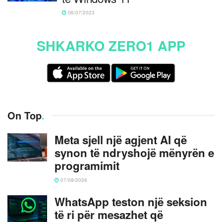
06/07/2023
SHKARKO ZERO1 APP
On Top
.
Meta sjell një agjent AI që
synon të ndryshojë mënyrën e
programimit
07/08/2026
WhatsApp teston një seksion
të ri për mesazhet që