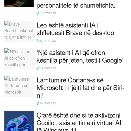
personalitete të shumëfishta.
10/07/2025
Leo është asistenti IA i
shfletuesit Brave në desktop
03/11/2023
‘Një asistent i AI që ofron
këshilla për jetën, testi i Google’
17/08/2023
Lamtumirë Cortana-s së
Microsoft: i njëjti fat dhe për Siri-
n?
04/08/2023
Çfarë është dhe si të aktivizoni
Copilot, asistentin e ri virtual AI
të Windows 11