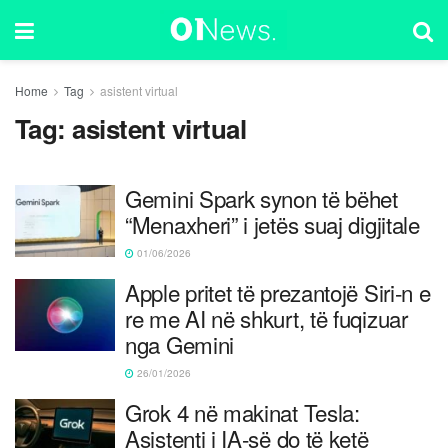
Home
Tag
asistent virtual
Tag:
asistent virtual
Gemini Spark synon të bëhet
“Menaxheri” i jetës suaj digjitale
01/06/2026
Apple pritet të prezantojë Siri-n e
re me AI në shkurt, të fuqizuar
nga Gemini
26/01/2026
Grok 4 në makinat Tesla:
Asistenti i IA-së do të ketë