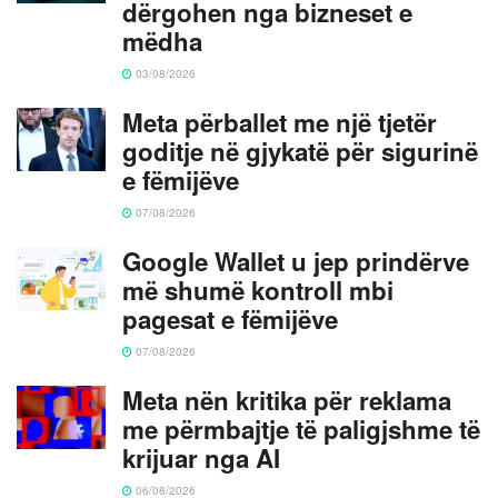
dërgohen nga bizneset e
mëdha
03/08/2026
Meta përballet me një tjetër
goditje në gjykatë për sigurinë
e fëmijëve
07/08/2026
Google Wallet u jep prindërve
më shumë kontroll mbi
pagesat e fëmijëve
07/08/2026
Meta nën kritika për reklama
me përmbajtje të paligjshme të
krijuar nga AI
06/08/2026