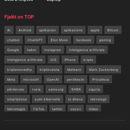
Fjalët on TOP
AI
Android
aplikacion
aplikacione
apple
Bitcoin
chatbot
ChatGPT
Elon Musk
facebook
gaming
Google
haker
Instagram
Inteligjenca artificiale
inteligjence artificiale
iOS
iPhone
kripto
kriptomonedha
kriptovaluta
Malware
Mark Zuckerberg
Meta
microsoft
OpenAI
perditesim
Privatësia
përdorues
rusia
samsung
SHBA
siguria
smartphone
sulm kibernetik
te dhena
teknologji
teknologjia
TikTok
twitter
vecori
Video
WhatsApp
x
youtube