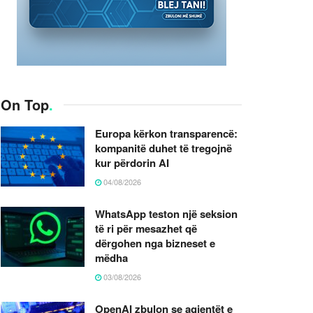
On Top
.
Europa kërkon transparencë:
kompanitë duhet të tregojnë
kur përdorin AI
04/08/2026
WhatsApp teston një seksion
të ri për mesazhet që
dërgohen nga bizneset e
mëdha
03/08/2026
OpenAI zbulon se agjentët e