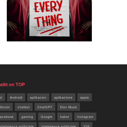
jalët on TOP
AI
Android
aplikacion
aplikacione
apple
Bitcoin
chatbot
ChatGPT
Elon Musk
facebook
gaming
Google
haker
Instagram
Inteligjenca artificiale
inteligjence artificiale
iOS