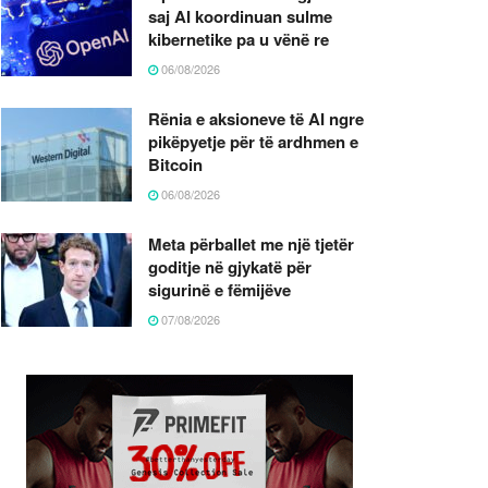
saj AI koordinuan sulme
kibernetike pa u vënë re
06/08/2026
Rënia e aksioneve të AI ngre
pikëpyetje për të ardhmen e
Bitcoin
06/08/2026
Meta përballet me një tjetër
goditje në gjykatë për
sigurinë e fëmijëve
07/08/2026