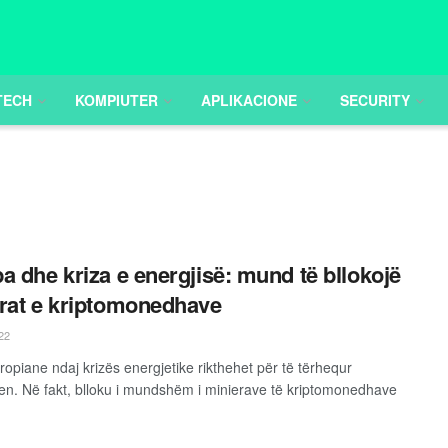
TECH
KOMPIUTER
APLIKACIONE
SECURITY
a dhe kriza e energjisë: mund të bllokojë
rat e kriptomonedhave
22
ropiane ndaj krizës energjetike rikthehet për të tërhequr
n. Në fakt, blloku i mundshëm i minierave të kriptomonedhave