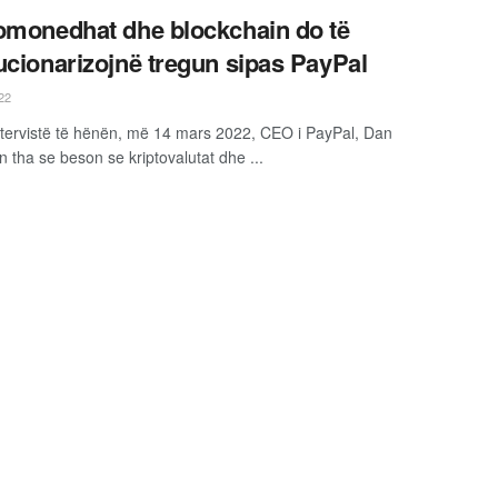
omonedhat dhe blockchain do të
ucionarizojnë tregun sipas PayPal
22
ntervistë të hënën, më 14 mars 2022, CEO i PayPal, Dan
 tha se beson se kriptovalutat dhe ...