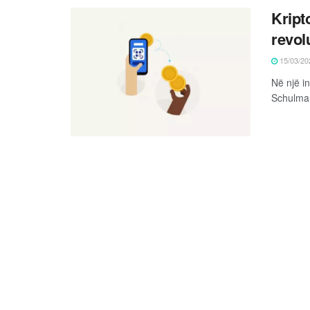
Kript
revol
15/03/20
Në një i
Schulman