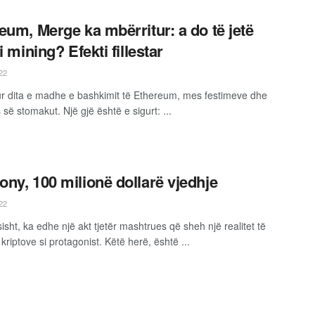
eum, Merge ka mbërritur: a do të jetë
i mining? Efekti fillestar
22
r dita e madhe e bashkimit të Ethereum, mes festimeve dhe
së stomakut. Një gjë është e sigurt: ...
ny, 100 milionë dollarë vjedhje
22
sht, ka edhe një akt tjetër mashtrues që sheh një realitet të
kriptove si protagonist. Këtë herë, është ...