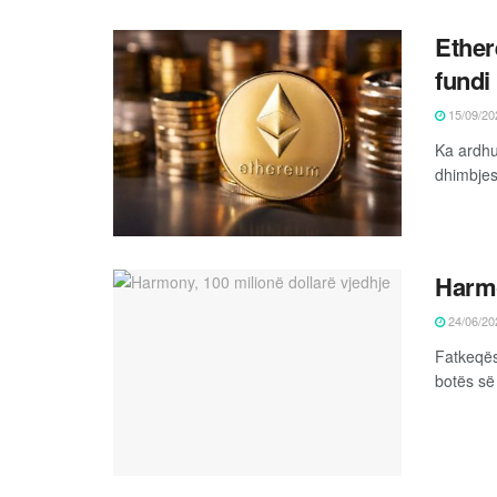
Ether
fundi 
15/09/20
Ka ardhu
dhimbjes 
Harmo
24/06/20
Fatkeqësi
botës së 