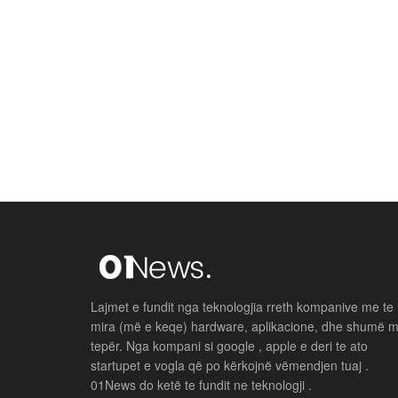
Lajmet e fundit nga teknologjia rreth kompanive me te
mira (më e keqe) hardware, aplikacione, dhe shumë 
tepër. Nga kompani si google , apple e deri te ato
startupet e vogla që po kërkojnë vëmendjen tuaj .
01News do ketë te fundit ne teknologji .