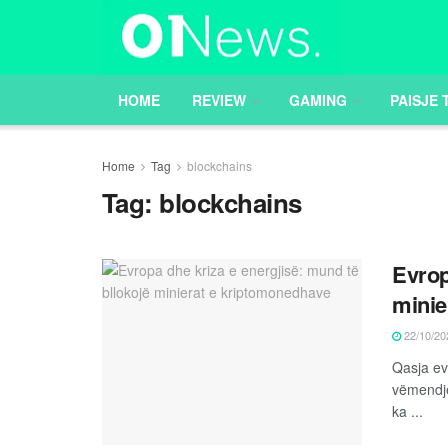
HOME
REVIEW
GAMING
PAISJE 
Home
Tag
blockchains
Tag:
blockchains
Evrop
minie
22/10/20
Qasja ev
vëmendje
ka ...