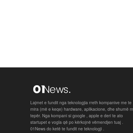
Lajmet e fundit nga teknologjia rreth kompanive me te
mira (më e keqe) hardware, aplikacione, dhe shumë 
tepër. Nga kompani si google , apple e deri te ato
startupet e vogla që po kërkojnë vëmendjen tuaj .
01News do ketë te fundit ne teknologji .