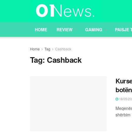
HOME
REVIEW
GAMING
PAISJE 
Home
Tag
Cashback
Tag:
Cashback
Kurse
botën
18/05/20
Meqenëse
shërbim i