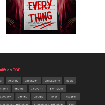
jalët on TOP
AI
Android
aplikacion
aplikacione
apple
Bitcoin
chatbot
ChatGPT
Elon Musk
facebook
gaming
Google
haker
Instagram
Inteligjenca artificiale
inteligjence artificiale
iOS