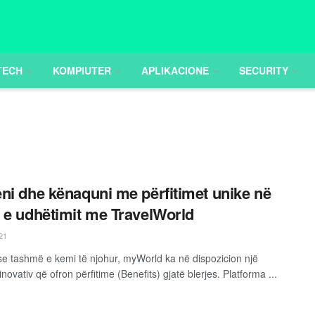
TECH
KOMPIUTER
APLIKACIONE
SECURITY
ni dhe kënaquni me përfitimet unike në
 e udhëtimit me TravelWorld
21
 tashmë e kemi të njohur, myWorld ka në dispozicion një
novativ që ofron përfitime (Benefits) gjatë blerjes. Platforma ...