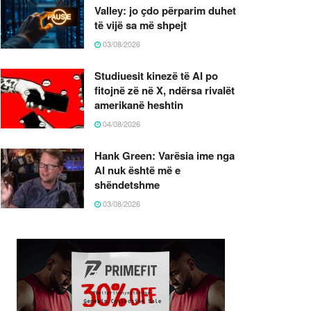
Valley: jo çdo përparim duhet
të vijë sa më shpejt
03/08/2026
Studiuesit kinezë të AI po
fitojnë zë në X, ndërsa rivalët
amerikanë heshtin
04/08/2026
Hank Green: Varësia ime nga
AI nuk është më e
shëndetshme
03/08/2026