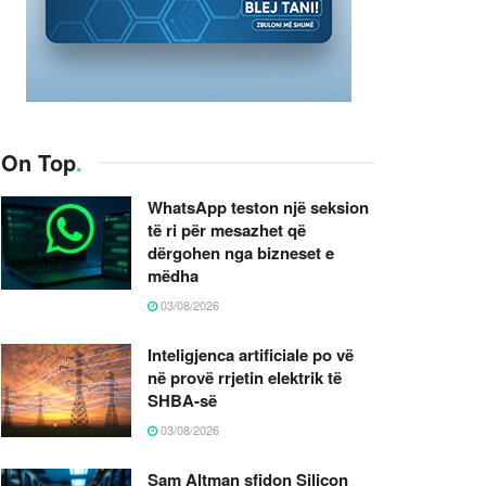
On Top
.
WhatsApp teston një seksion
të ri për mesazhet që
dërgohen nga bizneset e
mëdha
03/08/2026
Inteligjenca artificiale po vë
në provë rrjetin elektrik të
SHBA-së
03/08/2026
Sam Altman sfidon Silicon