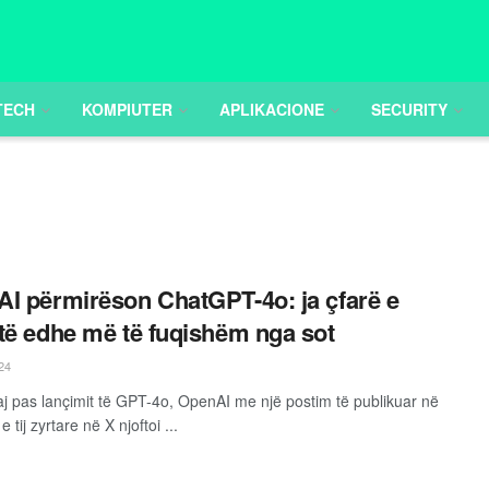
TECH
KOMPIUTER
APLIKACIONE
SECURITY
I përmirëson ChatGPT-4o: ja çfarë e
të edhe më të fuqishëm nga sot
24
j pas lançimit të GPT-4o, OpenAI me një postim të publikuar në
e tij zyrtare në X njoftoi ...