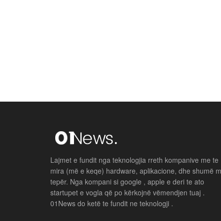
Lajmet e fundit nga teknologjia rreth kompanive me te
mira (më e keqe) hardware, aplikacione, dhe shumë 
tepër. Nga kompani si google , apple e deri te ato
startupet e vogla që po kërkojnë vëmendjen tuaj .
01News do ketë te fundit ne teknologji .