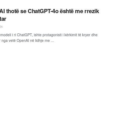
I thotë se ChatGPT-4o është me rrezik
tar
24
odeli i ri ChatGPT, ishte protagonisti i kërkimit të kryer dhe
r nga vetë OpenAI në lidhje me ...