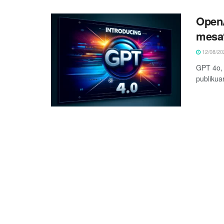
OpenA
mesa
12/08/20
GPT 4o, m
publikua