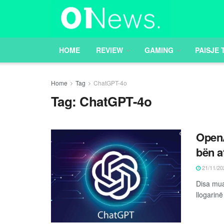
HOME
REVIEW
GAMING
PAISJE 
Home
Tag
ChatGPT-4o
Tag:
ChatGPT-4o
OpenA
bën a
21/11/20
Disa mua
llogarinë 