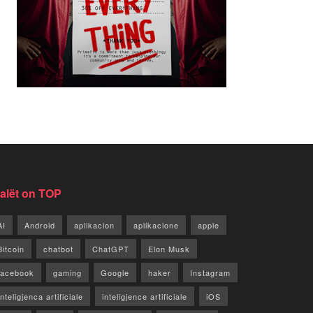
jalët on TOP
AI
Android
aplikacion
aplikacione
apple
Bitcoin
chatbot
ChatGPT
Elon Musk
facebook
gaming
Google
haker
Instagram
Inteligjenca artificiale
inteligjence artificiale
iOS