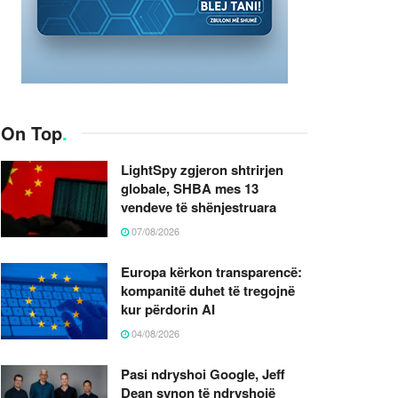
On Top
.
LightSpy zgjeron shtrirjen
globale, SHBA mes 13
vendeve të shënjestruara
07/08/2026
Europa kërkon transparencë:
kompanitë duhet të tregojnë
kur përdorin AI
04/08/2026
Pasi ndryshoi Google, Jeff
Dean synon të ndryshojë