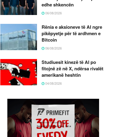
edhe shkencën
06/08/2026
Rënia e aksioneve të AI ngre
pikëpyetje për të ardhmen e
Bitcoin
06/08/2026
Studiuesit kinezë të AI po
fitojnë zë në X, ndërsa rivalët
amerikanë heshtin
04/08/2026