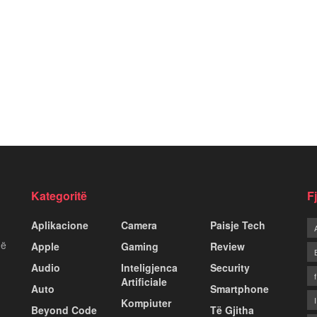
Kategoritë
F
Aplikacione
Camera
Paisje Tech
më
Apple
Gaming
Review
Audio
Inteligjenca
Security
Artificiale
Auto
Smartphone
Kompiuter
Beyond Code
Të Gjitha