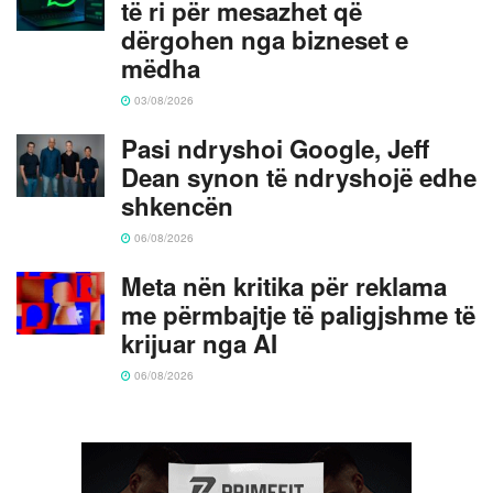
të ri për mesazhet që
dërgohen nga bizneset e
mëdha
03/08/2026
Pasi ndryshoi Google, Jeff
Dean synon të ndryshojë edhe
shkencën
06/08/2026
Meta nën kritika për reklama
me përmbajtje të paligjshme të
krijuar nga AI
06/08/2026