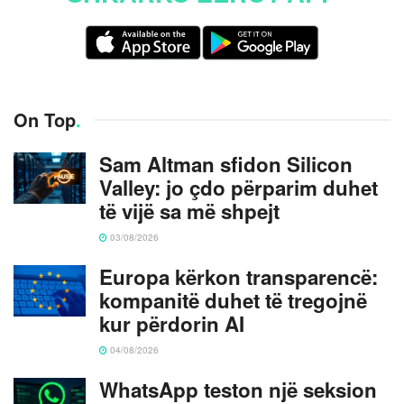
On Top
.
Sam Altman sfidon Silicon
Valley: jo çdo përparim duhet
të vijë sa më shpejt
03/08/2026
Europa kërkon transparencë:
kompanitë duhet të tregojnë
kur përdorin AI
04/08/2026
WhatsApp teston një seksion