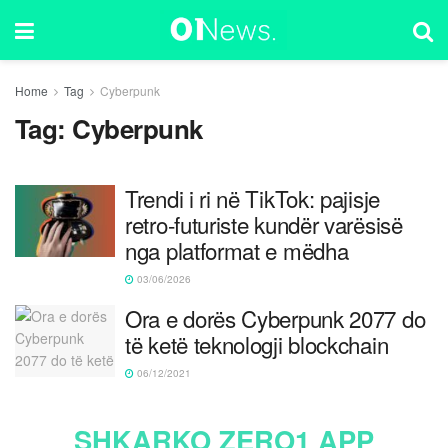
Home
Tag
Cyberpunk
Tag:
Cyberpunk
Trendi i ri në TikTok: pajisje
retro-futuriste kundër varësisë
nga platformat e mëdha
03/06/2026
Ora e dorës Cyberpunk 2077 do
të ketë teknologji blockchain
06/12/2021
SHKARKO ZERO1 APP