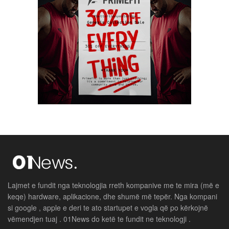
Lajmet e fundit nga teknologjia rreth kompanive me te mira (më e
keqe) hardware, aplikacione, dhe shumë më tepër. Nga kompani
si google , apple e deri te ato startupet e vogla që po kërkojnë
vëmendjen tuaj . 01News do ketë te fundit ne teknologji .