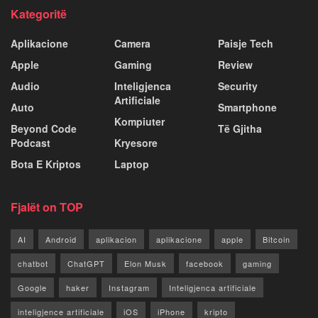
Kategoritë
Aplikacione
Camera
Paisje Tech
Apple
Gaming
Review
Audio
Inteligjenca
Security
Artificiale
Auto
Smartphone
Kompiuter
Beyond Code
Të Gjitha
Podcast
Kryesore
Bota E Kriptos
Laptop
Fjalët on TOP
AI
Android
aplikacion
aplikacione
apple
Bitcoin
chatbot
ChatGPT
Elon Musk
facebook
gaming
Google
haker
Instagram
Inteligjenca artificiale
inteligjence artificiale
iOS
iPhone
kripto