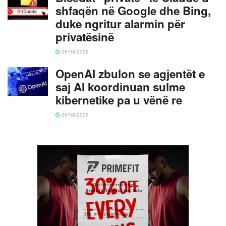
shfaqën në Google dhe Bing,
duke ngritur alarmin për
privatësinë
06/08/2026
OpenAI zbulon se agjentët e
saj AI koordinuan sulme
kibernetike pa u vënë re
06/08/2026