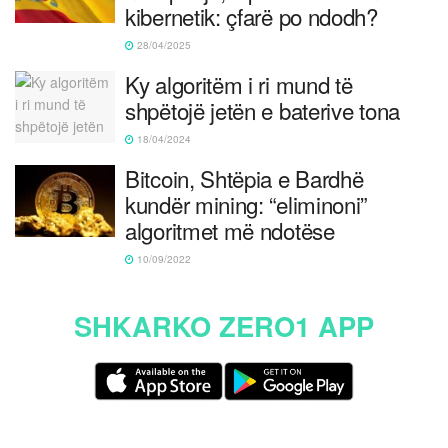
kibernetik: çfarë po ndodh?
28/04/2025
Ky algoritëm i ri mund të
shpëtojë jetën e baterive tona
18/04/2024
Bitcoin, Shtëpia e Bardhë
kundër mining: “eliminoni”
algoritmet më ndotëse
10/09/2022
SHKARKO ZERO1 APP