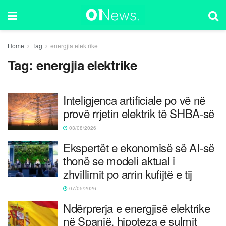
Home
Tag
energjia elektrike
Tag:
energjia elektrike
Inteligjenca artificiale po vë në
provë rrjetin elektrik të SHBA-së
03/08/2026
Ekspertët e ekonomisë së AI-së
thonë se modeli aktual i
zhvillimit po arrin kufijtë e tij
07/05/2026
Ndërprerja e energjisë elektrike
në Spanjë, hipoteza e sulmit