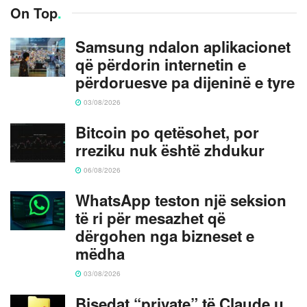
On Top
.
Samsung ndalon aplikacionet
që përdorin internetin e
përdoruesve pa dijeninë e tyre
03/08/2026
Bitcoin po qetësohet, por
rreziku nuk është zhdukur
06/08/2026
WhatsApp teston një seksion
të ri për mesazhet që
dërgohen nga bizneset e
mëdha
03/08/2026
Bisedat “private” të Claude u