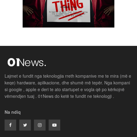
Lajmet e fundit nga teknologjia rreth kompanive me te mira (më e
keqe) hardware, aplikacione, dhe shumë më tepër. Nga kompani
si google , apple e deri te ato startupet e vogla që po kërkojnë
vëmendjen tuaj . 01News do ketë te fundit ne teknologji .
Na ndiq