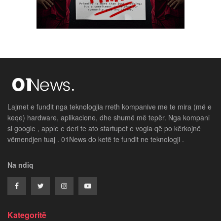
Lajmet e fundit nga teknologjia rreth kompanive me te mira (më e
keqe) hardware, aplikacione, dhe shumë më tepër. Nga kompani
si google , apple e deri te ato startupet e vogla që po kërkojnë
vëmendjen tuaj . 01News do ketë te fundit ne teknologji .
Na ndiq
Kategoritë