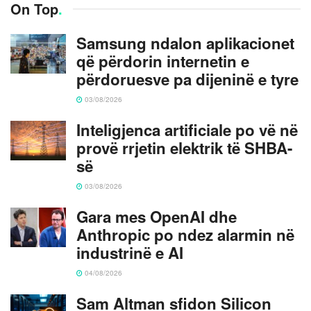
On Top
.
Samsung ndalon aplikacionet
që përdorin internetin e
përdoruesve pa dijeninë e tyre
03/08/2026
Inteligjenca artificiale po vë në
provë rrjetin elektrik të SHBA-
së
03/08/2026
Gara mes OpenAI dhe
Anthropic po ndez alarmin në
industrinë e AI
04/08/2026
Sam Altman sfidon Silicon