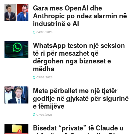
Gara mes OpenAI dhe
Anthropic po ndez alarmin në
industrinë e AI
04/08/2026
WhatsApp teston një seksion
të ri për mesazhet që
dërgohen nga bizneset e
mëdha
03/08/2026
Meta përballet me një tjetër
goditje në gjykatë për sigurinë
e fëmijëve
07/08/2026
Bisedat “private” të Claude u