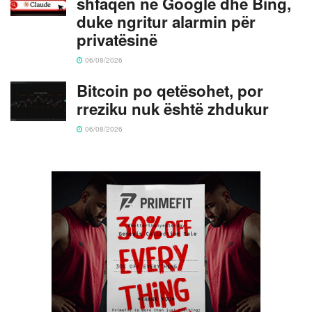
shfaqën në Google dhe Bing,
duke ngritur alarmin për
privatësinë
06/08/2026
Bitcoin po qetësohet, por
rreziku nuk është zhdukur
06/08/2026