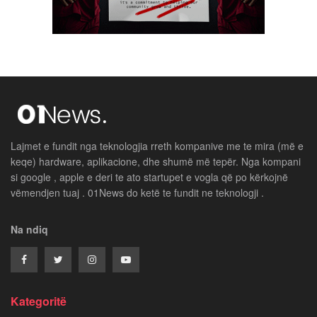
Lajmet e fundit nga teknologjia rreth kompanive me te mira (më e
keqe) hardware, aplikacione, dhe shumë më tepër. Nga kompani
si google , apple e deri te ato startupet e vogla që po kërkojnë
vëmendjen tuaj . 01News do ketë te fundit ne teknologji .
Na ndiq
Kategoritë