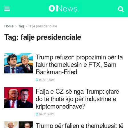
Home
Tag
falje presidenciale
Tag:
falje presidenciale
Trump refuzon propozimin për ta
falur themeluesin e FTX, Sam
Bankman-Fried
09/01/2026
Falja e CZ-së nga Trump: çfarë
do të thotë kjo për industrinë e
kriptomonedhave?
04/11/2025
Trump për faljen e themeluesit të