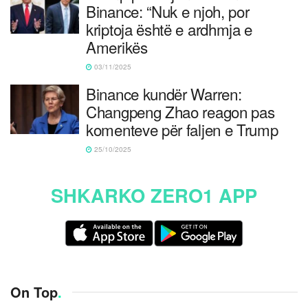
Binance: “Nuk e njoh, por
kriptoja është e ardhmja e
Amerikës
03/11/2025
Binance kundër Warren:
Changpeng Zhao reagon pas
komenteve për faljen e Trump
25/10/2025
SHKARKO ZERO1 APP
On Top
.