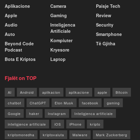
Aplikacione
Camera
Paisje Tech
Apple
Gaming
Review
Audio
Inteligjenca
Security
Artificiale
Auto
Smartphone
Kompiuter
Beyond Code
Të Gjitha
Podcast
Kryesore
Bota E Kriptos
Laptop
Fjalët on TOP
AI
Android
aplikacion
aplikacione
apple
Bitcoin
chatbot
ChatGPT
Elon Musk
facebook
gaming
Google
haker
Instagram
Inteligjenca artificiale
inteligjence artificiale
iOS
iPhone
kripto
kriptomonedha
kriptovaluta
Malware
Mark Zuckerberg