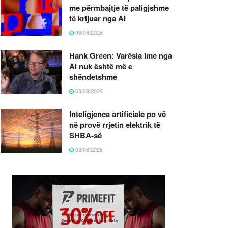
me përmbajtje të paligjshme
të krijuar nga AI
06/08/2026
Hank Green: Varësia ime nga
AI nuk është më e
shëndetshme
03/08/2026
Inteligjenca artificiale po vë
në provë rrjetin elektrik të
SHBA-së
03/08/2026