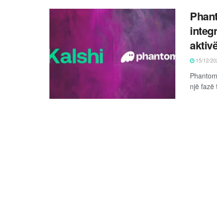
Phant
integ
aktiv
15/12/20
Phantom,
një fazë 