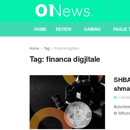
HOME
REVIEW
GAMING
PAISJE 
Home
Tag
financa digjitale
Tag:
financa digjitale
SHBA 
shman
11/03/20
Autorite
të lidhur