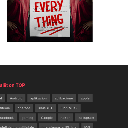
jalët on TOP
AI
Android
aplikacion
aplikacione
apple
Bitcoin
chatbot
ChatGPT
Elon Musk
facebook
gaming
Google
haker
Instagram
Inteligjenca artificiale
inteligjence artificiale
iOS