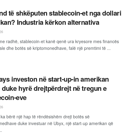
d të shkëputen stablecoin-et nga dollari
kan? Industria kërkon alternativa
26
 me radhë, stablecoin-et kanë qenë ura kryesore mes financës
nale dhe botës së kriptomonedhave, falë një premtimi të ...
ays investon në start-up-in amerikan
 duke hyrë drejtpërdrejt në tregun e
ecoin-eve
26
 ka bërë një hap të rëndësishëm drejt botës së
nedhave duke investuar në Ubyx, një start-up amerikan që
..