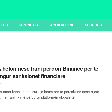
TECH
KOMPIUTER
APLIKACIONE
SECURITY
heton nëse Irani përdori Binance për të
gur sanksionet financiare
26
tet amerikane kanë nisur një hetim për të përcaktuar nëse rrjete
a me Iranin kanë përdorur platformën globale të ...