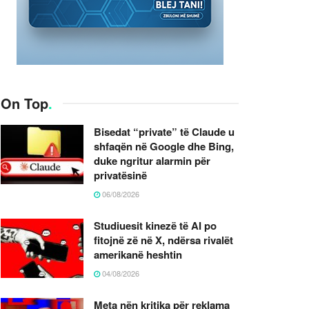
On Top
.
Bisedat “private” të Claude u
shfaqën në Google dhe Bing,
duke ngritur alarmin për
privatësinë
06/08/2026
Studiuesit kinezë të AI po
fitojnë zë në X, ndërsa rivalët
amerikanë heshtin
04/08/2026
Meta nën kritika për reklama