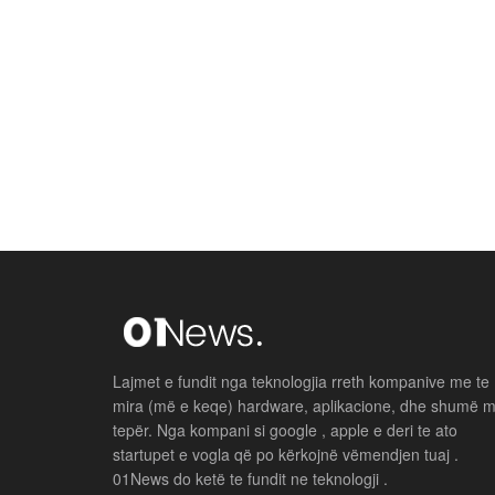
Lajmet e fundit nga teknologjia rreth kompanive me te
mira (më e keqe) hardware, aplikacione, dhe shumë 
tepër. Nga kompani si google , apple e deri te ato
startupet e vogla që po kërkojnë vëmendjen tuaj .
01News do ketë te fundit ne teknologji .