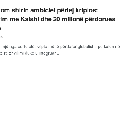
om shtrin ambiciet përtej kriptos:
rim me Kalshi dhe 20 milionë përdorues
ë
25
 një nga portofolët kripto më të përdorur globalisht, po kalon në
të re zhvillimi duke u integruar ...