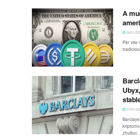
A mun
ameri
26/01/20
Për vite
tradicio
Barcl
Ubyx,
stabl
07/01/20
Barclays
kriptomo
zhvillon .