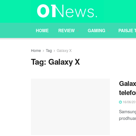
HOME
REVIEW
GAMING
PAISJE 
Home
Tag
Galaxy X
Tag:
Galaxy X
Galax
telef
16/06/20
Samsung s
prodhuar 