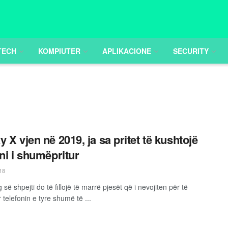
TECH
KOMPIUTER
APLIKACIONE
SECURITY
y X vjen në 2019, ja sa pritet të kushtojë
oni i shumëpritur
18
ë shpejti do të fillojë të marrë pjesët që i nevojiten për të
telefonin e tyre shumë të ...