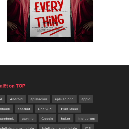
jalët on TOP
AI
Android
aplikacion
aplikacione
apple
Bitcoin
chatbot
ChatGPT
Elon Musk
facebook
gaming
Google
haker
Instagram
Inteligjenca artificiale
inteligjence artificiale
iOS