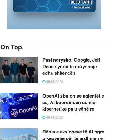
On Top
.
Pasi ndryshoi Google, Jeff
Dean synon të ndryshojë
edhe shkencën
06/08/2026
OpenAI zbulon se agjentët e
saj AI koordinuan sulme
kibernetike pa u vënë re
06/08/2026
Rënia e aksioneve të AI ngre
pikëpyetje për të ardhmen e