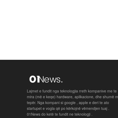
Lajmet e fundit nga teknologjia rreth kompanive me te
mira (më e keqe) hardware, aplikacione, dhe shumë 
tepër. Nga kompani si google , apple e deri te ato
startupet e vogla që po kërkojnë vëmendjen tuaj .
01News do ketë te fundit ne teknologji .