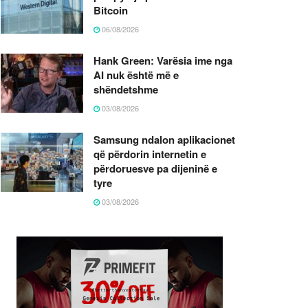
Bitcoin
06/08/2026
Hank Green: Varësia ime nga
AI nuk është më e
shëndetshme
03/08/2026
Samsung ndalon aplikacionet
që përdorin internetin e
përdoruesve pa dijeninë e
tyre
03/08/2026