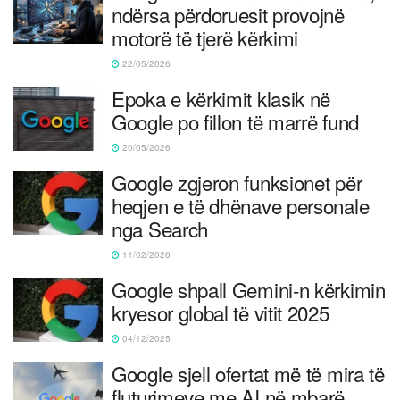
ndërsa përdoruesit provojnë
motorë të tjerë kërkimi
22/05/2026
Epoka e kërkimit klasik në
Google po fillon të marrë fund
20/05/2026
Google zgjeron funksionet për
heqjen e të dhënave personale
nga Search
11/02/2026
Google shpall Gemini-n kërkimin
kryesor global të vitit 2025
04/12/2025
Google sjell ofertat më të mira të
fluturimeve me AI në mbarë