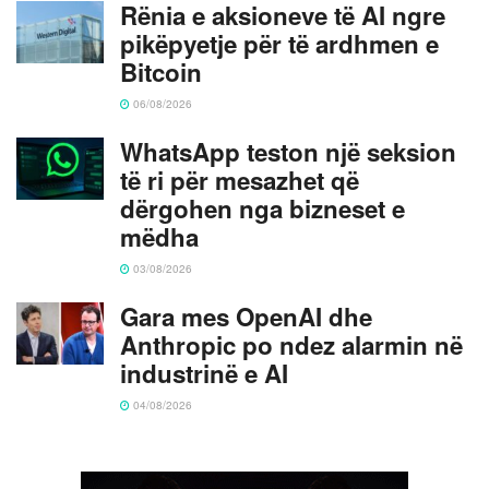
Rënia e aksioneve të AI ngre
pikëpyetje për të ardhmen e
Bitcoin
06/08/2026
WhatsApp teston një seksion
të ri për mesazhet që
dërgohen nga bizneset e
mëdha
03/08/2026
Gara mes OpenAI dhe
Anthropic po ndez alarmin në
industrinë e AI
04/08/2026