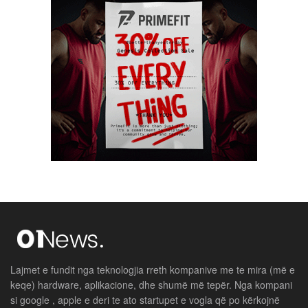
Lajmet e fundit nga teknologjia rreth kompanive me te mira (më e
keqe) hardware, aplikacione, dhe shumë më tepër. Nga kompani
si google , apple e deri te ato startupet e vogla që po kërkojnë