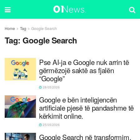
Home
Tag
Google Search
Tag:
Google Search
Pse AI-ja e Google nuk arrin të
gërmëzojë saktë as fjalën
“Google”
28/05/2026
Google e bën inteligjencën
artificiale pjesë të pandashme të
kërkimit online.
25/05/2026
Google Search në transformim,