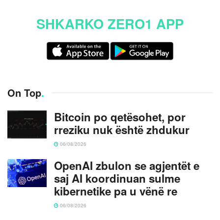
SHKARKO ZERO1 APP
On Top
.
Bitcoin po qetësohet, por
rreziku nuk është zhdukur
06/08/2026
OpenAI zbulon se agjentët e
saj AI koordinuan sulme
kibernetike pa u vënë re
06/08/2026