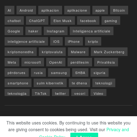
AI
Android
aplikacion
aplikacione
apple
Bitcoin
chatbot
ChatGPT
Elon Musk
facebook
gaming
Google
haker
Instagram
Inteligjenca artificiale
inteligjence artificiale
iOS
iPhone
kripto
kriptomonedha
kriptovaluta
Malware
Mark Zuckerberg
Meta
microsoft
OpenAI
perditesim
Privatësia
përdorues
rusia
samsung
SHBA
siguria
smartphone
sulm kibernetik
te dhena
teknologji
teknologjia
TikTok
twitter
vecori
Video
WhatsApp
x
youtube
Rreth Nesh
Reklamo
Privacy & Policy
Kontakt
This website uses cookies. By continuing to use this website you
are giving consent to cookies being used. Visit our
Privacy and
© 2026 Zero1.al - Part of techzero1.com