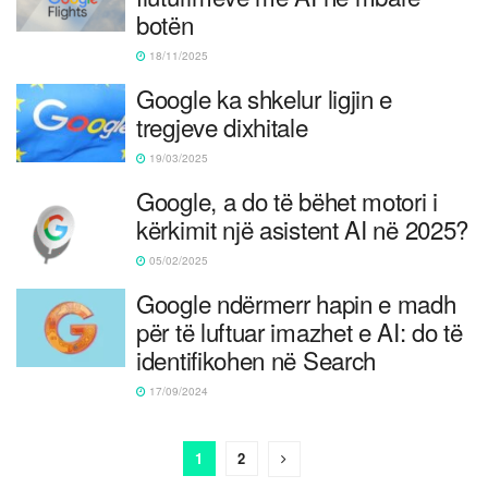
botën
18/11/2025
Google ka shkelur ligjin e
tregjeve dixhitale
19/03/2025
Google, a do të bëhet motori i
kërkimit një asistent AI në 2025?
05/02/2025
Google ndërmerr hapin e madh
për të luftuar imazhet e AI: do të
identifikohen në Search
17/09/2024
1
2