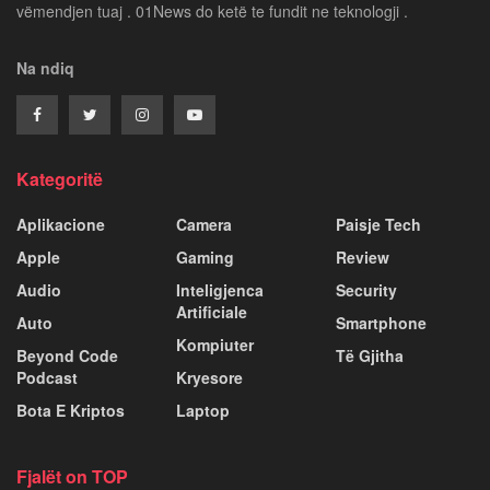
vëmendjen tuaj . 01News do ketë te fundit ne teknologji .
Na ndiq
Kategoritë
Aplikacione
Camera
Paisje Tech
Apple
Gaming
Review
Audio
Inteligjenca
Security
Artificiale
Auto
Smartphone
Kompiuter
Beyond Code
Të Gjitha
Podcast
Kryesore
Bota E Kriptos
Laptop
Fjalët on TOP