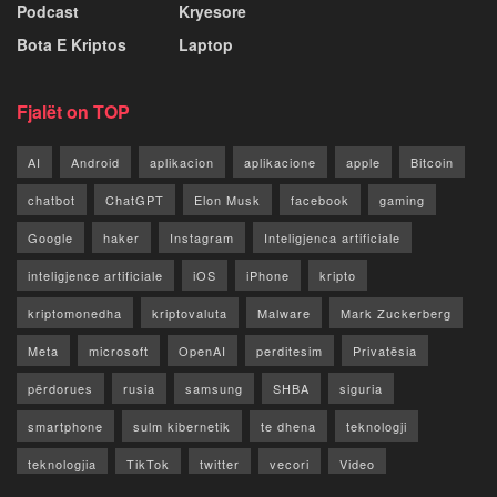
Podcast
Kryesore
Bota E Kriptos
Laptop
Fjalët on TOP
AI
Android
aplikacion
aplikacione
apple
Bitcoin
chatbot
ChatGPT
Elon Musk
facebook
gaming
Google
haker
Instagram
Inteligjenca artificiale
inteligjence artificiale
iOS
iPhone
kripto
kriptomonedha
kriptovaluta
Malware
Mark Zuckerberg
Meta
microsoft
OpenAI
perditesim
Privatësia
përdorues
rusia
samsung
SHBA
siguria
smartphone
sulm kibernetik
te dhena
teknologji
teknologjia
TikTok
twitter
vecori
Video