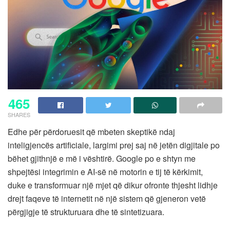
465
SHARES
Edhe për përdoruesit që mbeten skeptikë ndaj
inteligjencës artificiale, largimi prej saj në jetën digjitale po
bëhet gjithnjë e më i vështirë. Google po e shtyn me
shpejtësi integrimin e AI-së në motorin e tij të kërkimit,
duke e transformuar një mjet që dikur ofronte thjesht lidhje
drejt faqeve të internetit në një sistem që gjeneron vetë
përgjigje të strukturuara dhe të sintetizuara.