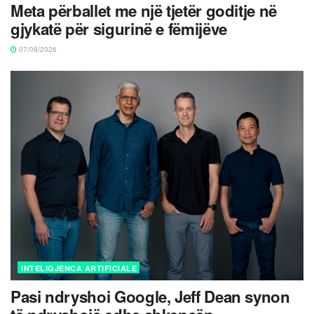
Meta përballet me një tjetër goditje në
gjykatë për sigurinë e fëmijëve
07/08/2026
INTELIGJENCA ARTIFICIALE
Pasi ndryshoi Google, Jeff Dean synon