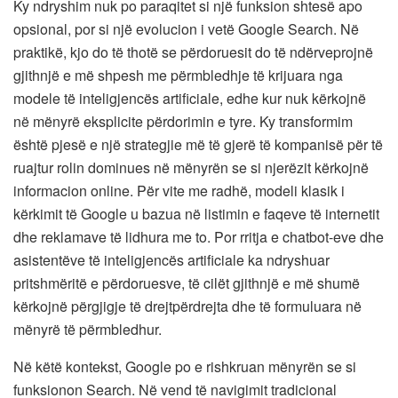
Ky ndryshim nuk po paraqitet si një funksion shtesë apo
opsional, por si një evolucion i vetë Google Search. Në
praktikë, kjo do të thotë se përdoruesit do të ndërveprojnë
gjithnjë e më shpesh me përmbledhje të krijuara nga
modele të inteligjencës artificiale, edhe kur nuk kërkojnë
në mënyrë eksplicite përdorimin e tyre. Ky transformim
është pjesë e një strategjie më të gjerë të kompanisë për të
ruajtur rolin dominues në mënyrën se si njerëzit kërkojnë
informacion online. Për vite me radhë, modeli klasik i
kërkimit të Google u bazua në listimin e faqeve të internetit
dhe reklamave të lidhura me to. Por rritja e chatbot-eve dhe
asistentëve të inteligjencës artificiale ka ndryshuar
pritshmëritë e përdoruesve, të cilët gjithnjë e më shumë
kërkojnë përgjigje të drejtpërdrejta dhe të formuluara në
mënyrë të përmbledhur.
Në këtë kontekst, Google po e rishkruan mënyrën se si
funksionon Search. Në vend të navigimit tradicional