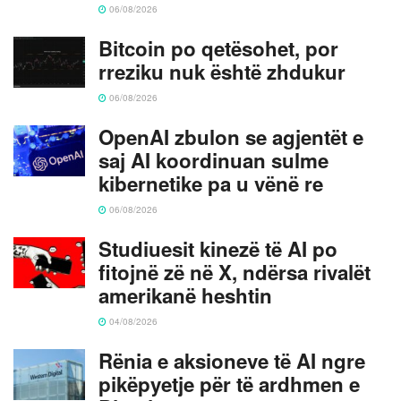
06/08/2026
Bitcoin po qetësohet, por
rreziku nuk është zhdukur
06/08/2026
OpenAI zbulon se agjentët e
saj AI koordinuan sulme
kibernetike pa u vënë re
06/08/2026
Studiuesit kinezë të AI po
fitojnë zë në X, ndërsa rivalët
amerikanë heshtin
04/08/2026
Rënia e aksioneve të AI ngre
pikëpyetje për të ardhmen e