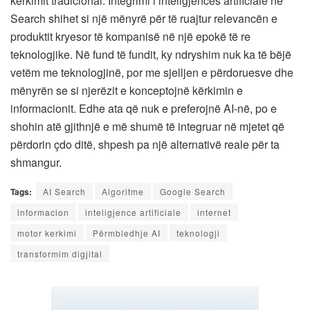
kërkimit tradicional. Integrimi i inteligjencës artificiale në
Search shihet si një mënyrë për të ruajtur relevancën e
produktit kryesor të kompanisë në një epokë të re
teknologjike. Në fund të fundit, ky ndryshim nuk ka të bëjë
vetëm me teknologjinë, por me sjelljen e përdoruesve dhe
mënyrën se si njerëzit e konceptojnë kërkimin e
informacionit. Edhe ata që nuk e preferojnë AI-në, po e
shohin atë gjithnjë e më shumë të integruar në mjetet që
përdorin çdo ditë, shpesh pa një alternativë reale për ta
shmangur.
Tags:
AI Search
Algoritme
Google Search
informacion
inteligjence artificiale
internet
motor kerkimi
Përmbledhje AI
teknologji
transformim digjital