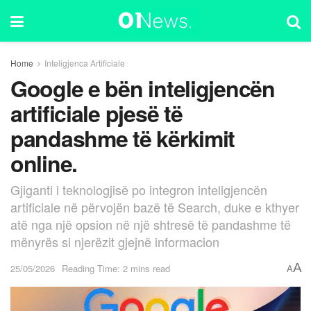
Home
Inteligjenca Artificiale
Google e bën inteligjencën
artificiale pjesë të
pandashme të kërkimit
online.
Gjiganti i teknologjisë po integron inteligjencën
artificiale në përvojën bazë të Search, duke e kthyer
atë nga një opsion në një shtresë të pandashme të
mënyrës si njerëzit gjejnë informacion
A
25/05/2026
Reading Time: 2 mins read
A