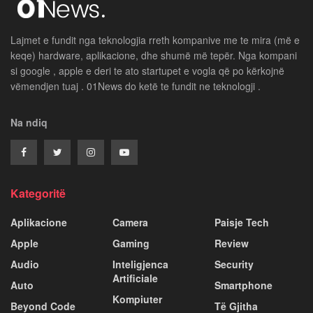
Lajmet e fundit nga teknologjia rreth kompanive me te mira (më e
keqe) hardware, aplikacione, dhe shumë më tepër. Nga kompani
si google , apple e deri te ato startupet e vogla që po kërkojnë
vëmendjen tuaj . 01News do ketë te fundit ne teknologji .
Na ndiq
Kategoritë
Aplikacione
Camera
Paisje Tech
Apple
Gaming
Review
Audio
Inteligjenca
Security
Artificiale
Auto
Smartphone
Kompiuter
Beyond Code
Të Gjitha