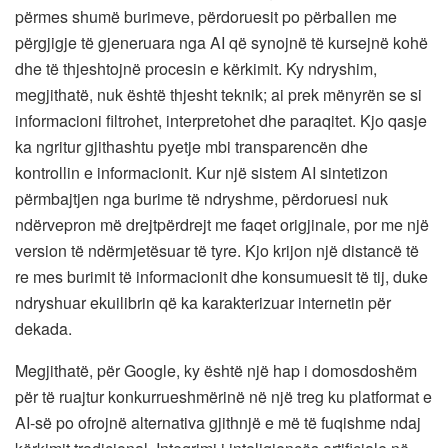
përmes shumë burimeve, përdoruesit po përballen me
përgjigje të gjeneruara nga AI që synojnë të kursejnë kohë
dhe të thjeshtojnë procesin e kërkimit. Ky ndryshim,
megjithatë, nuk është thjesht teknik; ai prek mënyrën se si
informacioni filtrohet, interpretohet dhe paraqitet. Kjo qasje
ka ngritur gjithashtu pyetje mbi transparencën dhe
kontrollin e informacionit. Kur një sistem AI sintetizon
përmbajtjen nga burime të ndryshme, përdoruesi nuk
ndërvepron më drejtpërdrejt me faqet origjinale, por me një
version të ndërmjetësuar të tyre. Kjo krijon një distancë të
re mes burimit të informacionit dhe konsumuesit të tij, duke
ndryshuar ekuilibrin që ka karakterizuar internetin për
dekada.
Megjithatë, për Google, ky është një hap i domosdoshëm
për të ruajtur konkurrueshmërinë në një treg ku platformat e
AI-së po ofrojnë alternativa gjithnjë e më të fuqishme ndaj