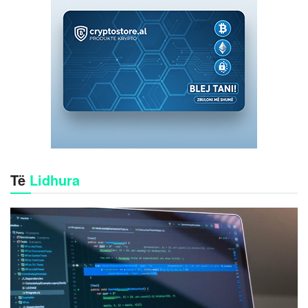
Të
Lidhura