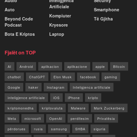
Audio
Inteligjenca
Security
Artificiale
Auto
Smartphone
Kompiuter
Beyond Code
Të Gjitha
Podcast
Kryesore
Bota E Kriptos
Laptop
Fjalët on TOP
AI
Android
aplikacion
aplikacione
apple
Bitcoin
chatbot
ChatGPT
Elon Musk
facebook
gaming
Google
haker
Instagram
Inteligjenca artificiale
inteligjence artificiale
iOS
iPhone
kripto
kriptomonedha
kriptovaluta
Malware
Mark Zuckerberg
Meta
microsoft
OpenAI
perditesim
Privatësia
përdorues
rusia
samsung
SHBA
siguria