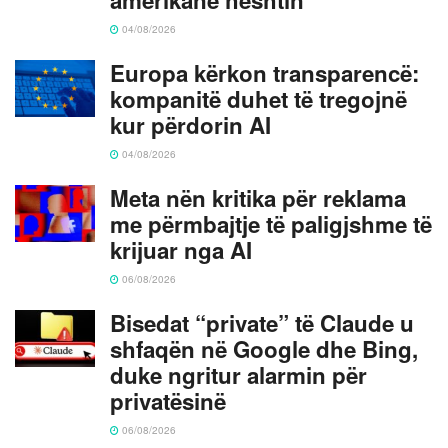
04/08/2026
Europa kërkon transparencë:
kompanitë duhet të tregojnë
kur përdorin AI
04/08/2026
Meta nën kritika për reklama
me përmbajtje të paligjshme të
krijuar nga AI
06/08/2026
Bisedat “private” të Claude u
shfaqën në Google dhe Bing,
duke ngritur alarmin për
privatësinë
06/08/2026