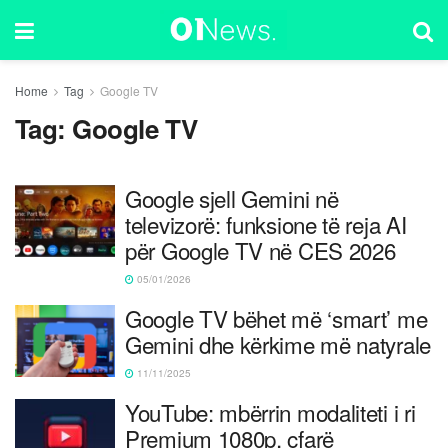
Home
Tag
Google TV
Tag:
Google TV
Google sjell Gemini në
televizorë: funksione të reja AI
për Google TV në CES 2026
05/01/2026
Google TV bëhet më ‘smart’ me
Gemini dhe kërkime më natyrale
11/11/2025
YouTube: mbërrin modaliteti i ri
Premium 1080p, çfarë