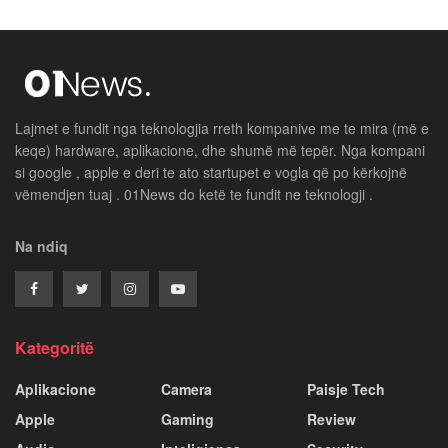
Lajmet e fundit nga teknologjia rreth kompanive me te mira (më e
keqe) hardware, aplikacione, dhe shumë më tepër. Nga kompani
si google , apple e deri te ato startupet e vogla që po kërkojnë
vëmendjen tuaj . 01News do ketë te fundit ne teknologji .
Na ndiq
Kategoritë
Aplikacione
Camera
Paisje Tech
Apple
Gaming
Review