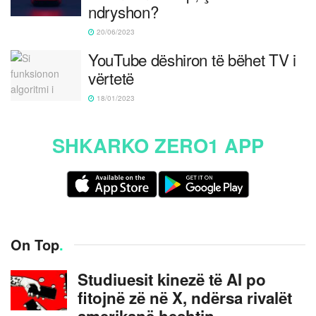
ndryshon?
20/06/2023
YouTube dëshiron të bëhet TV i
vërtetë
18/01/2023
SHKARKO ZERO1 APP
On Top
.
Studiuesit kinezë të AI po
fitojnë zë në X, ndërsa rivalët
amerikanë heshtin