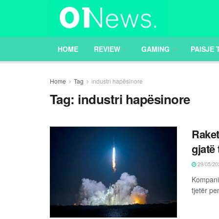
HOME
REVIEW
GAMING
PAISJE 
Home
Tag
industri hapësinore
Tag:
industri hapësinore
Raket
gjatë 
29/05/20
Kompania
tjetër p