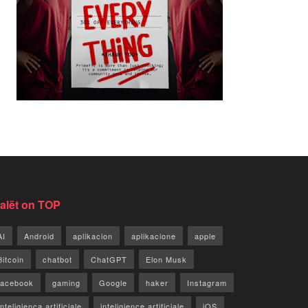
jalët on TOP
AI
Android
aplikacion
aplikacione
apple
Bitcoin
chatbot
ChatGPT
Elon Musk
facebook
gaming
Google
haker
Instagram
Inteligjenca artificiale
inteligjence artificiale
iOS