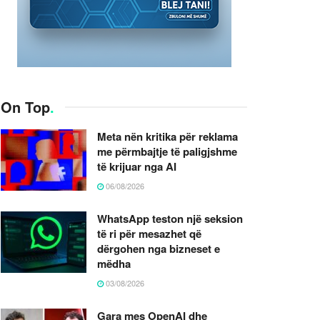
On Top
.
Meta nën kritika për reklama
me përmbajtje të paligjshme
të krijuar nga AI
06/08/2026
WhatsApp teston një seksion
të ri për mesazhet që
dërgohen nga bizneset e
mëdha
03/08/2026
Gara mes OpenAI dhe