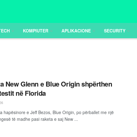
TECH
KOMPIUTER
APLIKACIONE
SECURITY
a New Glenn e Blue Origin shpërthen
testit në Florida
26
 hapësinore e Jeff Bezos, Blue Origin, po përballet me një
engesë të madhe pasi raketa e saj New ...