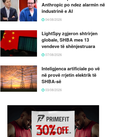
Anthropic po ndez alarmin në
industrinë e AI
04/08/2026
LightSpy zgjeron shtrirjen
globale, SHBA mes 13
vendeve të shënjestruara
07/08/2026
Inteligjenca artificiale po vë
në provë rrjetin elektrik të
SHBA-së
03/08/2026