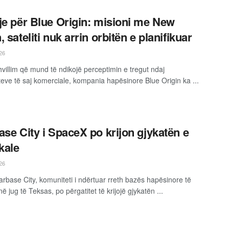
je për Blue Origin: misioni me New
 sateliti nuk arrin orbitën e planifikuar
26
hvillim që mund të ndikojë perceptimin e tregut ndaj
teve të saj komerciale, kompania hapësinore Blue Origin ka ...
ase City i SpaceX po krijon gjykatën e
okale
26
tarbase City, komuniteti i ndërtuar rreth bazës hapësinore të
 jug të Teksas, po përgatitet të krijojë gjykatën ...