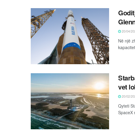
Godit
Glenn,
20/04/20
Në një z
kapacite
Starb
vet l
20/02/20
Qyteti S
SpaceX në