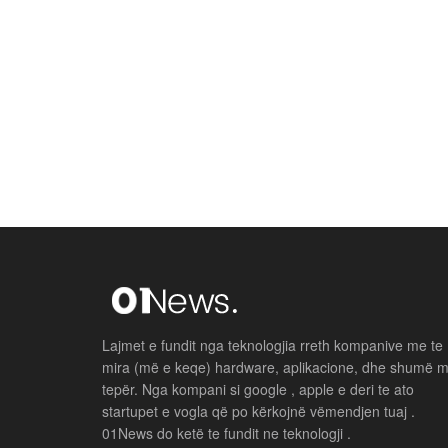
Lajmet e fundit nga teknologjia rreth kompanive me te
mira (më e keqe) hardware, aplikacione, dhe shumë 
tepër. Nga kompani si google , apple e deri te ato
startupet e vogla që po kërkojnë vëmendjen tuaj .
01News do ketë te fundit ne teknologji .