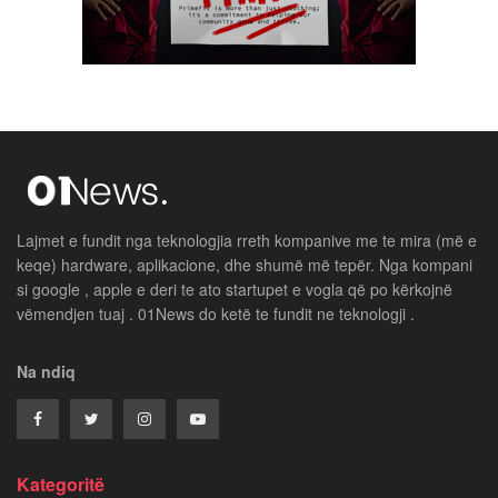
Lajmet e fundit nga teknologjia rreth kompanive me te mira (më e
keqe) hardware, aplikacione, dhe shumë më tepër. Nga kompani
si google , apple e deri te ato startupet e vogla që po kërkojnë
vëmendjen tuaj . 01News do ketë te fundit ne teknologji .
Na ndiq
Kategoritë