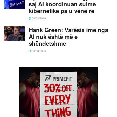
saj AI koordinuan sulme
kibernetike pa u vënë re
06/08/2026
Hank Green: Varësia ime nga
AI nuk është më e
shëndetshme
03/08/2026