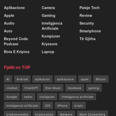
Aplikacione
Camera
Paisje Tech
Apple
Gaming
Review
Audio
Inteligjenca
Security
Artificiale
Auto
Smartphone
Kompiuter
Beyond Code
Të Gjitha
Podcast
Kryesore
Bota E Kriptos
Laptop
Fjalët on TOP
AI
Android
aplikacion
aplikacione
apple
Bitcoin
chatbot
ChatGPT
Elon Musk
facebook
gaming
Google
haker
Instagram
Inteligjenca artificiale
inteligjence artificiale
iOS
iPhone
kripto
kriptomonedha
kriptovaluta
Malware
Mark Zuckerberg