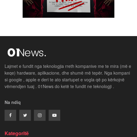
Lajmet e fundit nga teknologjia rreth kompanive me te mira (më e
keqe) hardware, aplikacione, dhe shumë më tepër. Nga kompani
si google , apple e deri te ato startupet e vogla që po kërkojnë
vëmendjen tuaj . 01News do ketë te fundit ne teknologji .
Na ndiq
Kategoritë