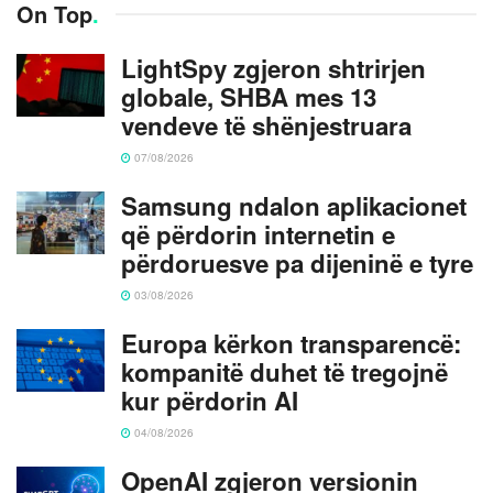
On Top
.
LightSpy zgjeron shtrirjen
globale, SHBA mes 13
vendeve të shënjestruara
07/08/2026
Samsung ndalon aplikacionet
që përdorin internetin e
përdoruesve pa dijeninë e tyre
03/08/2026
Europa kërkon transparencë:
kompanitë duhet të tregojnë
kur përdorin AI
04/08/2026
OpenAI zgjeron versionin