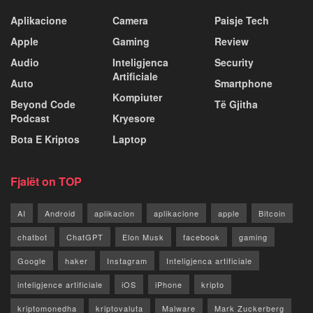
Aplikacione
Camera
Paisje Tech
Apple
Gaming
Review
Audio
Inteligjenca
Security
Artificiale
Auto
Smartphone
Kompiuter
Beyond Code
Të Gjitha
Podcast
Kryesore
Bota E Kriptos
Laptop
Fjalët on TOP
AI
Android
aplikacion
aplikacione
apple
Bitcoin
chatbot
ChatGPT
Elon Musk
facebook
gaming
Google
haker
Instagram
Inteligjenca artificiale
inteligjence artificiale
iOS
iPhone
kripto
kriptomonedha
kriptovaluta
Malware
Mark Zuckerberg