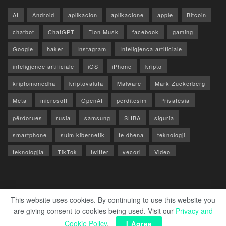
AI
Android
aplikacion
aplikacione
apple
Bitcoin
chatbot
ChatGPT
Elon Musk
facebook
gaming
Google
haker
Instagram
Inteligjenca artificiale
inteligjence artificiale
iOS
iPhone
kripto
kriptomonedha
kriptovaluta
Malware
Mark Zuckerberg
Meta
microsoft
OpenAI
perditesim
Privatësia
përdorues
rusia
samsung
SHBA
siguria
smartphone
sulm kibernetik
te dhena
teknologji
teknologjia
TikTok
twitter
vecori
Video
WhatsApp
x
youtube
Rreth Nesh
Reklamo
Privacy & Policy
Kontakt
This website uses cookies. By continuing to use this website you
are giving consent to cookies being used. Visit our
Privacy and
© 2026 Zero1.al - Part of techzero1.com
Cookie Policy
.
I Agree