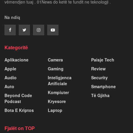
vëmendjen tuaj . 01News do ketë te fundit ne teknologji .
Na ndiq
Kategoritë
Aplikacione
Camera
Paisje Tech
Apple
Gaming
Review
Audio
Inteligjenca
Security
Artificiale
Auto
Smartphone
Kompiuter
Beyond Code
Të Gjitha
Podcast
Kryesore
Bota E Kriptos
Laptop
Fjalët on TOP