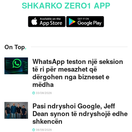
SHKARKO ZERO1 APP
On Top
.
WhatsApp teston një seksion
të ri për mesazhet që
dërgohen nga bizneset e
mëdha
03/08/2026
Pasi ndryshoi Google, Jeff
Dean synon të ndryshojë edhe
shkencën
06/08/2026