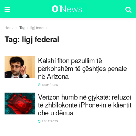
Home
Tag
ligj federal
Tag:
ligj federal
Kalshi fiton pezullim të
përkohshëm të çështjes penale
në Arizona
13/04/2026
Verizon humb në gjykatë: refuzoi
të zhbllokonte iPhone-in e klientit
dhe u dënua
15/12/2025