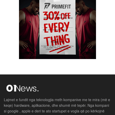
Lajmet e fundit nga teknologjia rreth kompanive me te mira (më e
keqe) hardware, aplikacione, dhe shumë më tepër. Nga kompani
si google , apple e deri te ato startupet e vogla që po kërkojnë