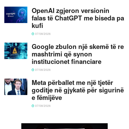
OpenAI zgjeron versionin
falas të ChatGPT me biseda pa
kufi
07/08/2026
Google zbulon një skemë të re
mashtrimi që synon
institucionet financiare
07/08/2026
Meta përballet me një tjetër
goditje në gjykatë për sigurinë
e fëmijëve
07/08/2026