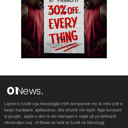
Lajmet e fundit nga teknologjia rreth kompanive me te mira (më e
keqe) hardware, aplikacione, dhe shumë më tepër. Nga kompani
si google , apple e deri te ato startupet e vogla që po kërkojnë
vëmendjen tuaj . 01News do ketë te fundit ne teknologji .