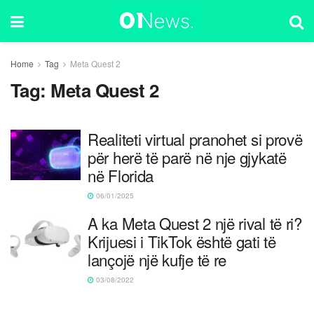
Home
Tag
Meta Quest 2
Tag:
Meta Quest 2
Realiteti virtual pranohet si provë
për herë të parë në nje gjykatë
në Florida
06/01/2025
A ka Meta Quest 2 një rival të ri?
Krijuesi i TikTok është gati të
lançojë një kufje të re
03/08/2022