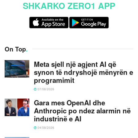
SHKARKO ZERO1 APP
On Top
.
Meta sjell një agjent AI që
synon të ndryshojë mënyrën e
programimit
07/08/2026
Gara mes OpenAI dhe
Anthropic po ndez alarmin në
industrinë e AI
04/08/2026