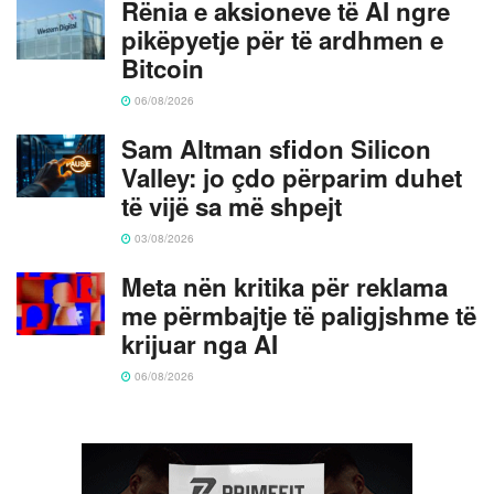
Rënia e aksioneve të AI ngre
pikëpyetje për të ardhmen e
Bitcoin
06/08/2026
Sam Altman sfidon Silicon
Valley: jo çdo përparim duhet
të vijë sa më shpejt
03/08/2026
Meta nën kritika për reklama
me përmbajtje të paligjshme të
krijuar nga AI
06/08/2026