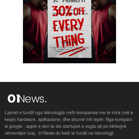
Lajmet e fundit nga teknologjia rreth kompanive me te mira (më e
keqe) hardware, aplikacione, dhe shumë më tepër. Nga kompani
si google , apple e deri te ato startupet e vogla që po kërkojnë
vëmendjen tuaj . 01News do ketë te fundit ne teknologji .