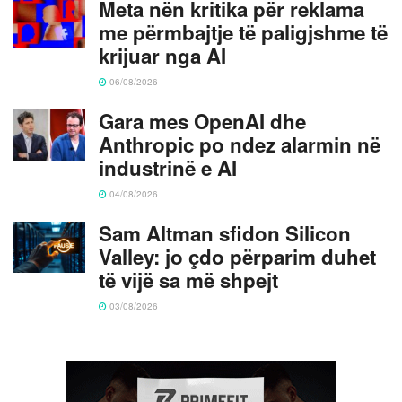
Meta nën kritika për reklama
me përmbajtje të paligjshme të
krijuar nga AI
06/08/2026
Gara mes OpenAI dhe
Anthropic po ndez alarmin në
industrinë e AI
04/08/2026
Sam Altman sfidon Silicon
Valley: jo çdo përparim duhet
të vijë sa më shpejt
03/08/2026