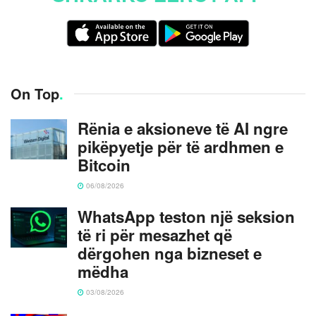
On Top
.
Rënia e aksioneve të AI ngre
pikëpyetje për të ardhmen e
Bitcoin
06/08/2026
WhatsApp teston një seksion
të ri për mesazhet që
dërgohen nga bizneset e
mëdha
03/08/2026