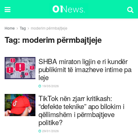
Home
Tag
moderim përmbajtjeje
Tag:
moderim përmbajtjeje
SHBA miraton ligjin e ri kundër
publikimit të imazheve intime pa
leje
19/05/2026
TikTok nën zjarr kritikash:
“defekte teknike” apo bllokim i
qëllimshëm i përmbajtjeve
politike?
29/01/2026