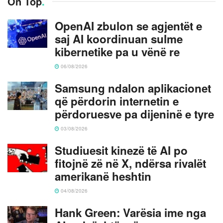
On Top
.
OpenAI zbulon se agjentët e
saj AI koordinuan sulme
kibernetike pa u vënë re
06/08/2026
Samsung ndalon aplikacionet
që përdorin internetin e
përdoruesve pa dijeninë e tyre
03/08/2026
Studiuesit kinezë të AI po
fitojnë zë në X, ndërsa rivalët
amerikanë heshtin
04/08/2026
Hank Green: Varësia ime nga