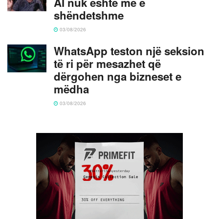
AI nuk është më e
shëndetshme
03/08/2026
WhatsApp teston një seksion
të ri për mesazhet që
dërgohen nga bizneset e
mëdha
03/08/2026