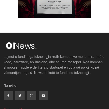
Lajmet e fundit nga teknologjia rreth kompanive me te mira (më e
keqe) hardware, aplikacione, dhe shumë më tepër. Nga kompani
si google , apple e deri te ato startupet e vogla që po kërkojnë
vëmendjen tuaj . 01News do ketë te fundit ne teknologji .
Na ndiq