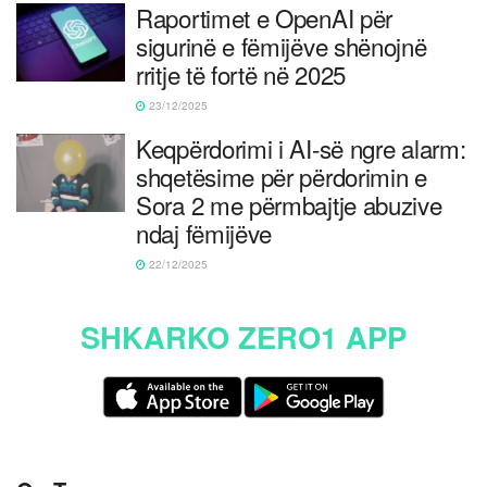
Raportimet e OpenAI për
sigurinë e fëmijëve shënojnë
rritje të fortë në 2025
23/12/2025
Keqpërdorimi i AI-së ngre alarm:
shqetësime për përdorimin e
Sora 2 me përmbajtje abuzive
ndaj fëmijëve
22/12/2025
SHKARKO ZERO1 APP