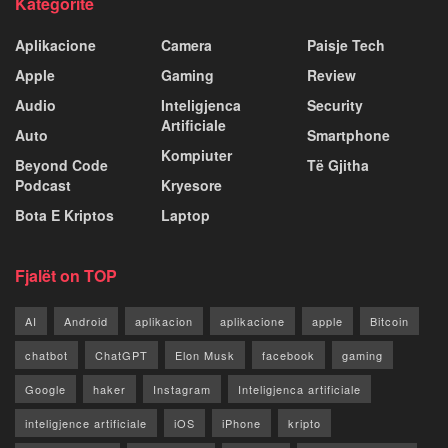
Kategoritë
Aplikacione
Camera
Paisje Tech
Apple
Gaming
Review
Audio
Inteligjenca
Security
Artificiale
Auto
Smartphone
Kompiuter
Beyond Code
Të Gjitha
Podcast
Kryesore
Bota E Kriptos
Laptop
Fjalët on TOP
AI
Android
aplikacion
aplikacione
apple
Bitcoin
chatbot
ChatGPT
Elon Musk
facebook
gaming
Google
haker
Instagram
Inteligjenca artificiale
inteligjence artificiale
iOS
iPhone
kripto