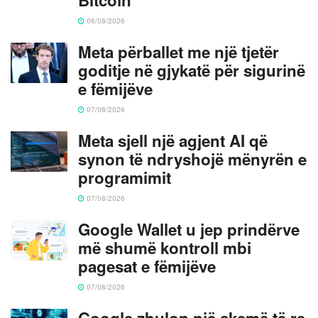
06/08/2026
Meta përballet me një tjetër
goditje në gjykatë për sigurinë
e fëmijëve
07/08/2026
Meta sjell një agjent AI që
synon të ndryshojë mënyrën e
programimit
07/08/2026
Google Wallet u jep prindërve
më shumë kontroll mbi
pagesat e fëmijëve
07/08/2026
Google zbulon një skemë të re