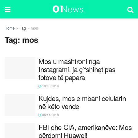
Home
Tag
mos
Tag:
mos
Mos u mashtroni nga
Instagrami, ja ç’fshihet pas
fotove të papara
19/06/2019
Kujdes, mos e mbani celularin
në këto vende
06/11/2018
FBI dhe CIA, amerikanëve: Mos
përdorni Huawei!