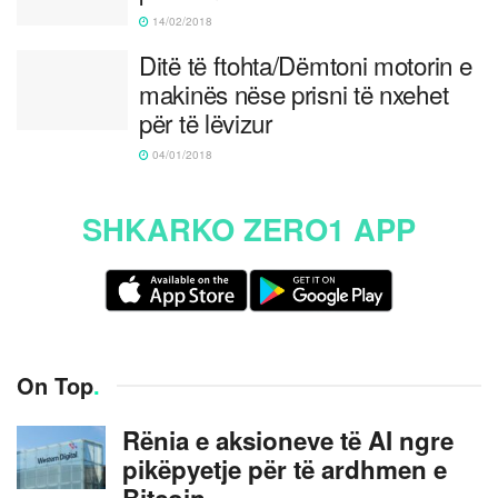
14/02/2018
Ditë të ftohta/Dëmtoni motorin e
makinës nëse prisni të nxehet
për të lëvizur
04/01/2018
SHKARKO ZERO1 APP
On Top
.
Rënia e aksioneve të AI ngre
pikëpyetje për të ardhmen e
Bitcoin