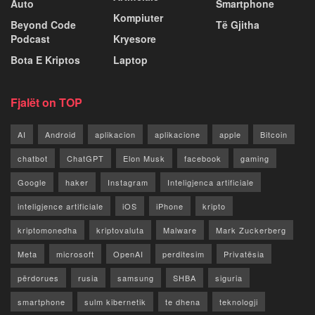
Auto
Smartphone
Kompiuter
Beyond Code
Të Gjitha
Podcast
Kryesore
Bota E Kriptos
Laptop
Fjalët on TOP
AI
Android
aplikacion
aplikacione
apple
Bitcoin
chatbot
ChatGPT
Elon Musk
facebook
gaming
Google
haker
Instagram
Inteligjenca artificiale
inteligjence artificiale
iOS
iPhone
kripto
kriptomonedha
kriptovaluta
Malware
Mark Zuckerberg
Meta
microsoft
OpenAI
perditesim
Privatësia
përdorues
rusia
samsung
SHBA
siguria
smartphone
sulm kibernetik
te dhena
teknologji