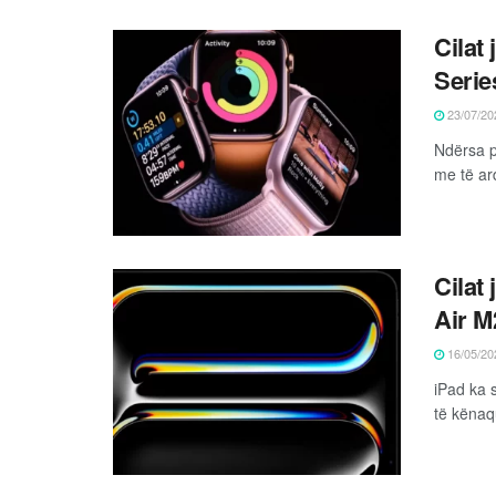
Cilat
Serie
23/07/20
Ndërsa p
me të ar
Cilat
Air M
16/05/20
iPad ka s
të kënaqu