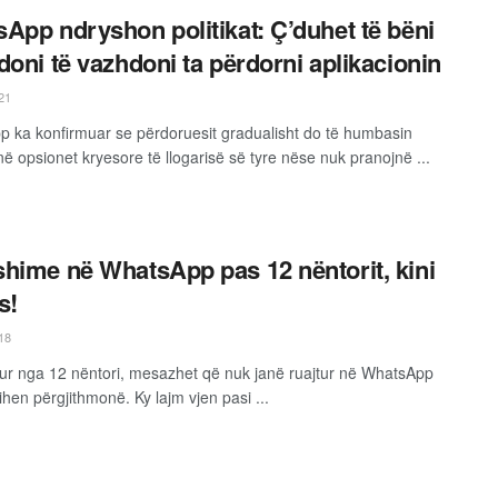
App ndryshon politikat: Ç’duhet të bëni
doni të vazhdoni ta përdorni aplikacionin
21
 ka konfirmuar se përdoruesit gradualisht do të humbasin
në opsionet kryesore të llogarisë së tyre nëse nuk pranojnë ...
hime në WhatsApp pas 12 nëntorit, kini
s!
18
ur nga 12 nëntori, mesazhet që nuk janë ruajtur në WhatsApp
ihen përgjithmonë. Ky lajm vjen pasi ...