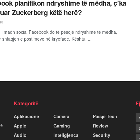
ook planifikon ndryshime të mëdha, ç’ka
ar Zuckerberg këtë herë?
18
ë i madh social Facebook do të pësojë ndryshime të mëdha,
e shfaqjen e postimeve në kryefaqe. Kështu, ...
Kategoritë
F
Aplikacione
Camera
Paisje Tech
më
Apple
Gaming
Review
Audio
Inteligjenca
Security