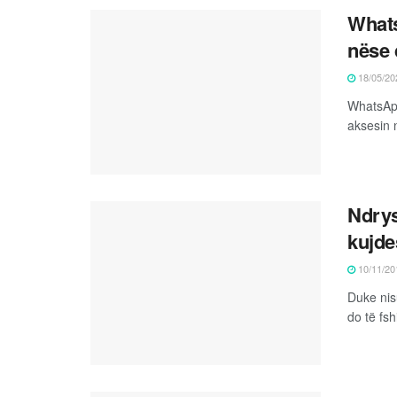
Whats
nëse 
18/05/20
WhatsApp
aksesin 
Ndrys
kujde
10/11/20
Duke nis
do të fsh