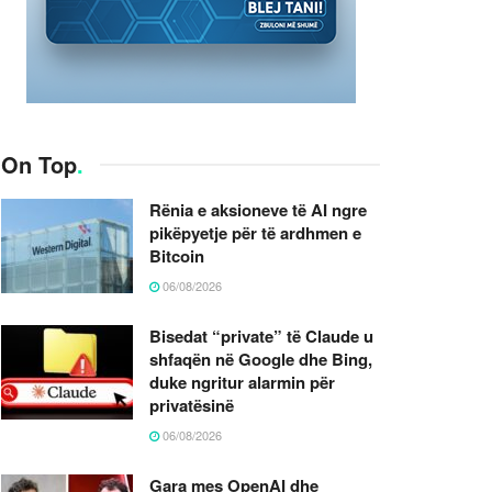
On Top
.
Rënia e aksioneve të AI ngre
pikëpyetje për të ardhmen e
Bitcoin
06/08/2026
Bisedat “private” të Claude u
shfaqën në Google dhe Bing,
duke ngritur alarmin për
privatësinë
06/08/2026
Gara mes OpenAI dhe