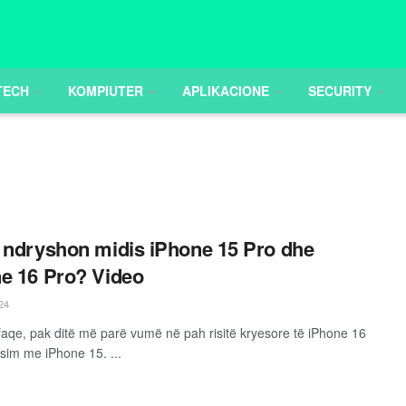
TECH
KOMPIUTER
APLIKACIONE
SECURITY
 ndryshon midis iPhone 15 Pro dhe
e 16 Pro? Video
24
faqe, pak ditë më parë vumë në pah risitë kryesore të iPhone 16
sim me iPhone 15. ...