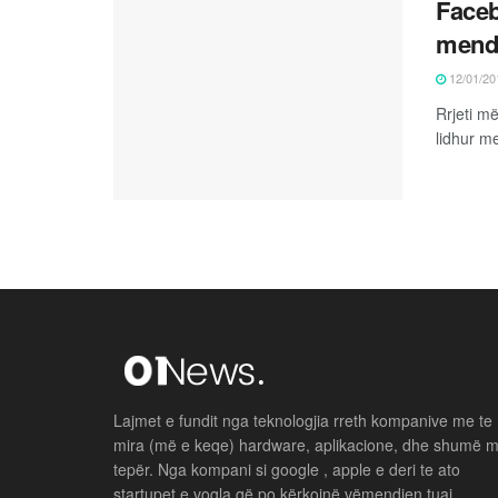
Faceb
mendu
12/01/20
Rrjeti m
lidhur m
Lajmet e fundit nga teknologjia rreth kompanive me te
mira (më e keqe) hardware, aplikacione, dhe shumë 
tepër. Nga kompani si google , apple e deri te ato
startupet e vogla që po kërkojnë vëmendjen tuaj .