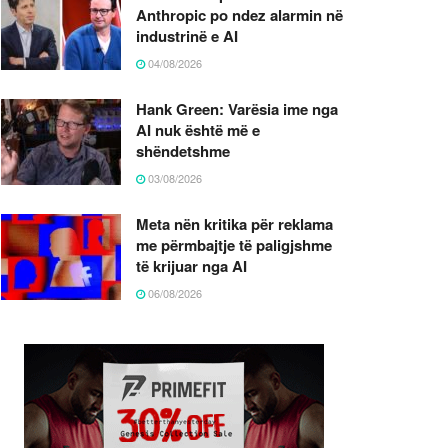
Anthropic po ndez alarmin në
industrinë e AI
04/08/2026
Hank Green: Varësia ime nga
AI nuk është më e
shëndetshme
03/08/2026
Meta nën kritika për reklama
me përmbajtje të paligjshme
të krijuar nga AI
06/08/2026