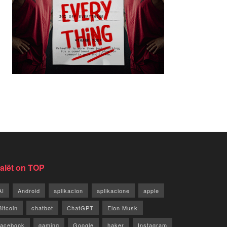
jalët on TOP
AI
Android
aplikacion
aplikacione
apple
Bitcoin
chatbot
ChatGPT
Elon Musk
facebook
gaming
Google
haker
Instagram