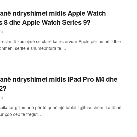
 janë ndryshimet midis Apple Watch
s 8 dhe Apple Watch Series 9?
24
resim të zbulojmë se çfarë ka rezervuar Apple për ne në lidhje
dhmen, seritë e shumëpritura të ...
 janë ndryshimet midis iPad Pro M4 dhe
2?
24
pikatur gjithmonë për të qenë një tablet i gjithanshëm, i aftë për
r çdo cep të tregut. ...