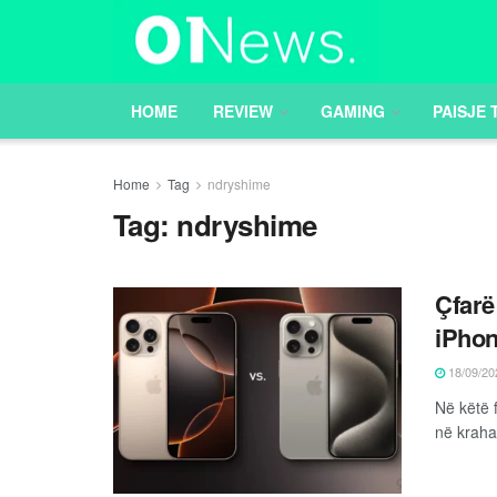
HOME
REVIEW
GAMING
PAISJE 
Home
Tag
ndryshime
Tag:
ndryshime
Çfarë
iPhon
18/09/20
Në këtë 
në kraha