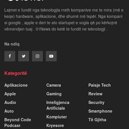
Lajmet e fundit nga teknologjia rreth kompanive me te mira (më e
keqe) hardware, aplikacione, dhe shumë më tepër. Nga kompani
si google , apple e deri te ato startupet e vogla që po kërkojnë
vëmendjen tuaj . 01News do ketë te fundit ne teknologji .
Na ndiq
Kategoritë
Aplikacione
Camera
Paisje Tech
Apple
Gaming
Review
Audio
Inteligjenca
Security
Artificiale
Auto
Smartphone
Kompiuter
Beyond Code
Të Gjitha
Podcast
Kryesore