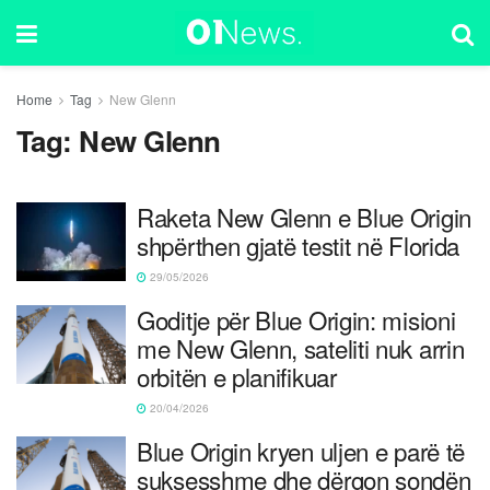
Home
Tag
New Glenn
Tag:
New Glenn
Raketa New Glenn e Blue Origin
shpërthen gjatë testit në Florida
29/05/2026
Goditje për Blue Origin: misioni
me New Glenn, sateliti nuk arrin
orbitën e planifikuar
20/04/2026
Blue Origin kryen uljen e parë të
suksesshme dhe dërgon sondën