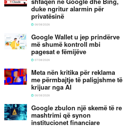
shfaqën në Google dhe Bing,
duke ngritur alarmin për
privatësinë
06/08/2026
Google Wallet u jep prindërve
më shumë kontroll mbi
pagesat e fëmijëve
07/08/2026
Meta nën kritika për reklama
me përmbajtje të paligjshme të
krijuar nga AI
06/08/2026
Google zbulon një skemë të re
mashtrimi që synon
institucionet financiare