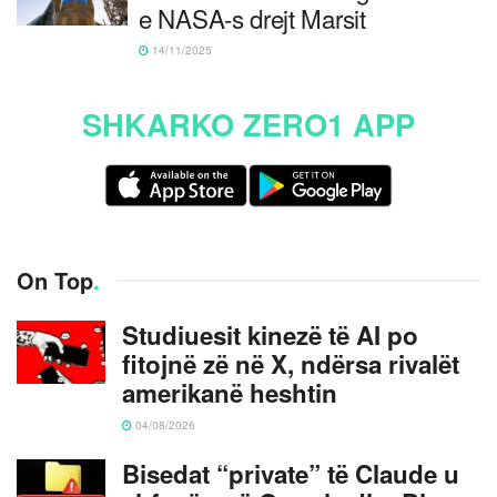
e NASA-s drejt Marsit
14/11/2025
SHKARKO ZERO1 APP
On Top
.
Studiuesit kinezë të AI po
fitojnë zë në X, ndërsa rivalët
amerikanë heshtin
04/08/2026
Bisedat “private” të Claude u