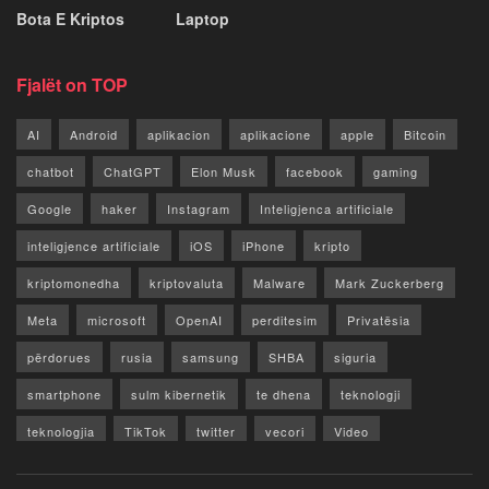
Bota E Kriptos
Laptop
Fjalët on TOP
AI
Android
aplikacion
aplikacione
apple
Bitcoin
chatbot
ChatGPT
Elon Musk
facebook
gaming
Google
haker
Instagram
Inteligjenca artificiale
inteligjence artificiale
iOS
iPhone
kripto
kriptomonedha
kriptovaluta
Malware
Mark Zuckerberg
Meta
microsoft
OpenAI
perditesim
Privatësia
përdorues
rusia
samsung
SHBA
siguria
smartphone
sulm kibernetik
te dhena
teknologji
teknologjia
TikTok
twitter
vecori
Video
WhatsApp
x
youtube