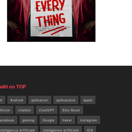
jalët on TOP
AI
Android
aplikacion
aplikacione
apple
Bitcoin
chatbot
ChatGPT
Elon Musk
facebook
gaming
Google
haker
Instagram
Inteligjenca artificiale
inteligjence artificiale
iOS