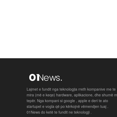
Lajmet e fundit nga teknologjia rreth kompanive me te
mira (më e keqe) hardware, aplikacione, dhe shumë 
tepër. Nga kompani si google , apple e deri te ato
startupet e vogla që po kërkojnë vëmendjen tuaj .
01News do ketë te fundit ne teknologji .