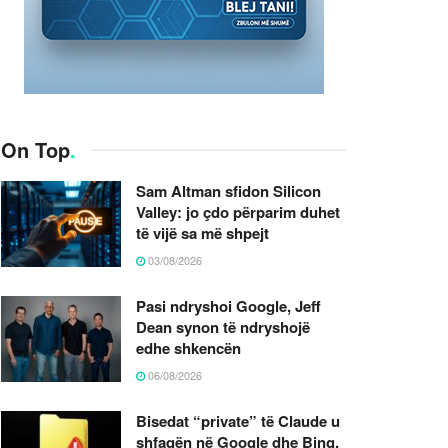
On Top
.
Sam Altman sfidon Silicon
Valley: jo çdo përparim duhet
të vijë sa më shpejt
03/08/2026
Pasi ndryshoi Google, Jeff
Dean synon të ndryshojë
edhe shkencën
06/08/2026
Bisedat “private” të Claude u
shfaqën në Google dhe Bing,