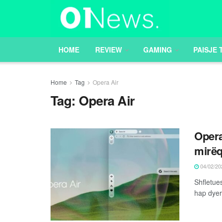
HOME
REVIEW
GAMING
PAISJE 
Home
Tag
Opera Air
Tag:
Opera Air
Opera
mirëq
04/02/20
Shfletue
hap dyert