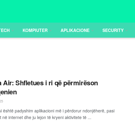
TECH
KOMPIUTER
APLIKACIONE
SECURITY
 Air: Shfletues i ri që përmirëson
enien
25
si është padyshim aplikacioni më i përdorur ndonjëherë, pasi
 në internet dhe ju lejon të kryeni aktivitete të ...