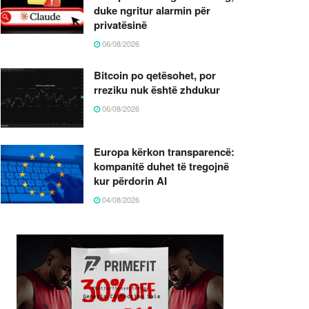
duke ngritur alarmin për
privatësinë
06/08/2026
Bitcoin po qetësohet, por
rreziku nuk është zhdukur
06/08/2026
Europa kërkon transparencë:
kompanitë duhet të tregojnë
kur përdorin AI
04/08/2026