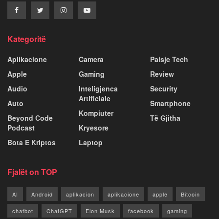
Kategoritë
Aplikacione
Camera
Paisje Tech
Apple
Gaming
Review
Audio
Inteligjenca
Security
Artificiale
Auto
Smartphone
Kompiuter
Beyond Code
Të Gjitha
Podcast
Kryesore
Bota E Kriptos
Laptop
Fjalët on TOP
AI
Android
aplikacion
aplikacione
apple
Bitcoin
chatbot
ChatGPT
Elon Musk
facebook
gaming