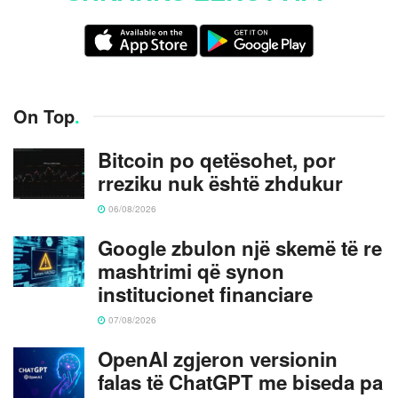
On Top
.
Bitcoin po qetësohet, por
rreziku nuk është zhdukur
06/08/2026
Google zbulon një skemë të re
mashtrimi që synon
institucionet financiare
07/08/2026
OpenAI zgjeron versionin
falas të ChatGPT me biseda pa