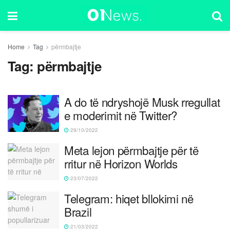
Home
Tag
përmbajtje
Tag:
përmbajtje
A do të ndryshojë Musk rregullat
e moderimit në Twitter?
29/10/2022
Meta lejon përmbajtje për të
rritur në Horizon Worlds
23/07/2022
Telegram: hiqet bllokimi në
Brazil
21/03/2022