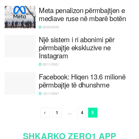
Meta penalizon përmbajtjen e
mediave ruse në mbarë botën
02/03/2022
Një sistem i ri abonimi për
përmbajtje ekskluzive ne
Instagram
22/11/2021
Facebook: Hiqen 13.6 milionë
përmbajtje të dhunshme
12/11/2021
1
…
4
5
SHKARKO ZERO1 APP