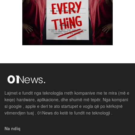
Lajmet e fundit nga teknologjia rreth kompanive me te mira (më e
keqe) hardware, aplikacione, dhe shumë më tepër. Nga kompani
si google , apple e deri te ato startupet e vogla që po kërkojnë
vëmendjen tuaj . 01News do ketë te fundit ne teknologji .
Na ndiq