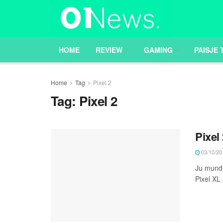
HOME
REVIEW
GAMING
PAISJE 
Home
Tag
Pixel 2
Tag:
Pixel 2
Pixel
03/10/20
Ju mund 
Pixel XL 