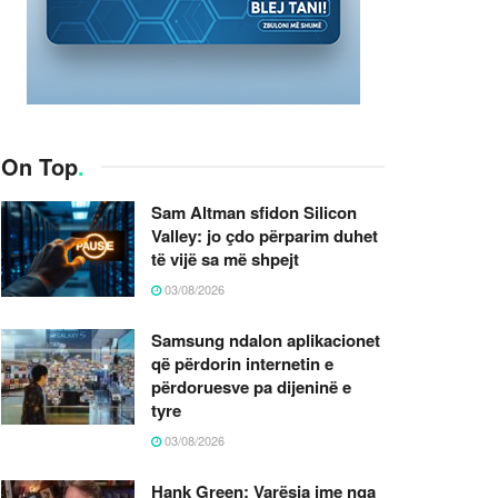
On Top
.
Sam Altman sfidon Silicon
Valley: jo çdo përparim duhet
të vijë sa më shpejt
03/08/2026
Samsung ndalon aplikacionet
që përdorin internetin e
përdoruesve pa dijeninë e
tyre
03/08/2026
Hank Green: Varësia ime nga