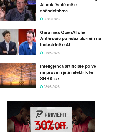
AI nuk është më e
shëndetshme
03/08/2026
Gara mes OpenAI dhe
Anthropic po ndez alarmin në
industrinë e AI
04/08/2026
Inteligjenca artificiale po vë
në provë rrjetin elektrik të
SHBA-së
03/08/2026