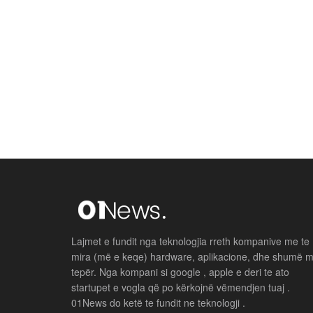
Lajmet e fundit nga teknologjia rreth kompanive me te
mira (më e keqe) hardware, aplikacione, dhe shumë 
tepër. Nga kompani si google , apple e deri te ato
startupet e vogla që po kërkojnë vëmendjen tuaj .
01News do ketë te fundit ne teknologji .