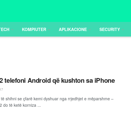
TECH
KOMPIUTER
APLIKACIONE
SECURITY
 2 telefoni Android që kushton sa iPhone
17
të shihni se çfarë kemi dyshuar nga rrjedhjet e mëparshme –
2 do të ketë korniza ...