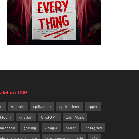
jalët on TOP
AI
Android
aplikacion
aplikacione
apple
Bitcoin
chatbot
ChatGPT
Elon Musk
facebook
gaming
Google
haker
Instagram
Inteligjenca artificiale
inteligjence artificiale
iOS