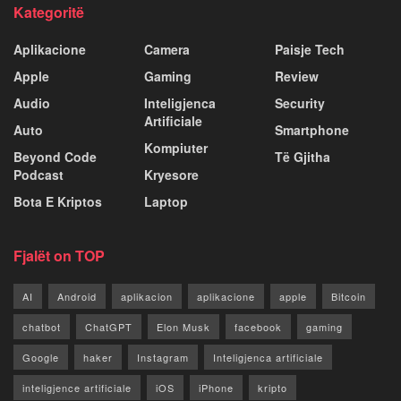
Kategoritë
Aplikacione
Camera
Paisje Tech
Apple
Gaming
Review
Audio
Inteligjenca
Security
Artificiale
Auto
Smartphone
Kompiuter
Beyond Code
Të Gjitha
Podcast
Kryesore
Bota E Kriptos
Laptop
Fjalët on TOP
AI
Android
aplikacion
aplikacione
apple
Bitcoin
chatbot
ChatGPT
Elon Musk
facebook
gaming
Google
haker
Instagram
Inteligjenca artificiale
inteligjence artificiale
iOS
iPhone
kripto