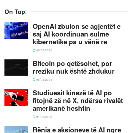
On Top
.
OpenAI zbulon se agjentët e
saj AI koordinuan sulme
kibernetike pa u vënë re
06/08/2026
Bitcoin po qetësohet, por
rreziku nuk është zhdukur
06/08/2026
Studiuesit kinezë të AI po
fitojnë zë në X, ndërsa rivalët
amerikanë heshtin
04/08/2026
Rënia e aksioneve të AI ngre