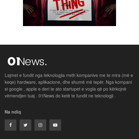
Lajmet e fundit nga teknologjia rreth kompanive me te mira (më e
keqe) hardware, aplikacione, dhe shumë më tepër. Nga kompani
si google , apple e deri te ato startupet e vogla që po kërkojnë
vëmendjen tuaj . 01News do ketë te fundit ne teknologji .
Na ndiq