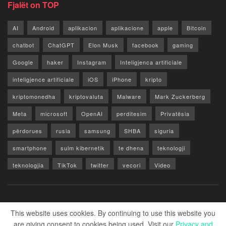
Fjalët on TOP
AI
Android
aplikacion
aplikacione
apple
Bitcoin
chatbot
ChatGPT
Elon Musk
facebook
gaming
Google
haker
Instagram
Inteligjenca artificiale
inteligjence artificiale
iOS
iPhone
kripto
kriptomonedha
kriptovaluta
Malware
Mark Zuckerberg
Meta
microsoft
OpenAI
perditesim
Privatësia
përdorues
rusia
samsung
SHBA
siguria
smartphone
sulm kibernetik
te dhena
teknologji
teknologjia
TikTok
twitter
vecori
Video
WhatsApp
x
youtube
Rreth Nesh
Reklamo
Privacy & Policy
Kontakt
This website uses cookies. By continuing to use this website you
are giving consent to cookies being used. Visit our
Privacy and