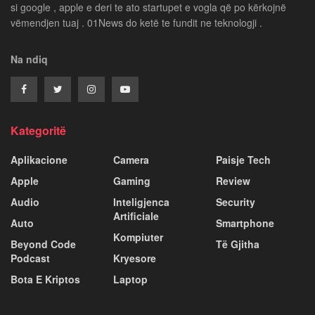
si google , apple e deri te ato startupet e vogla që po kërkojnë
vëmendjen tuaj . 01News do ketë te fundit ne teknologji .
Na ndiq
Kategoritë
Aplikacione
Camera
Paisje Tech
Apple
Gaming
Review
Audio
Inteligjenca
Security
Artificiale
Auto
Smartphone
Kompiuter
Beyond Code
Të Gjitha
Podcast
Kryesore
Bota E Kriptos
Laptop