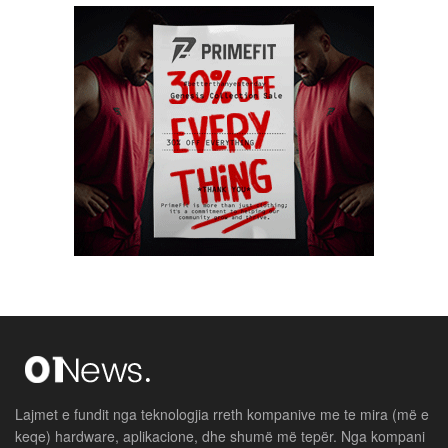
Lajmet e fundit nga teknologjia rreth kompanive me te mira (më e
keqe) hardware, aplikacione, dhe shumë më tepër. Nga kompani