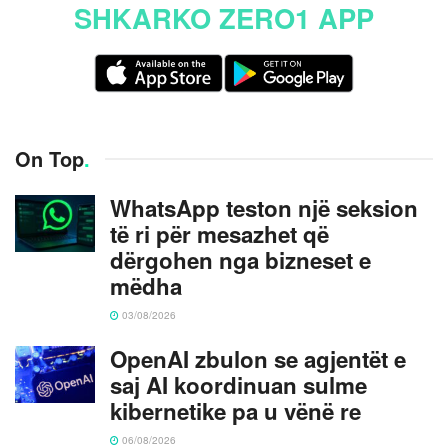
SHKARKO ZERO1 APP
On Top
.
WhatsApp teston një seksion
të ri për mesazhet që
dërgohen nga bizneset e
mëdha
03/08/2026
OpenAI zbulon se agjentët e
saj AI koordinuan sulme
kibernetike pa u vënë re
06/08/2026