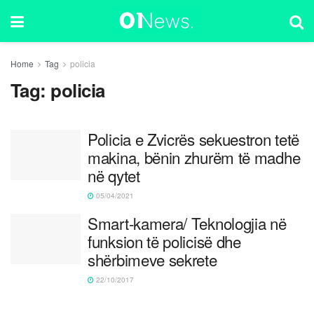
Home
Tag
policia
Tag:
policia
Policia e Zvicrës sekuestron tetë
makina, bënin zhurëm të madhe
në qytet
05/04/2021
Smart-kamera/ Teknologjia në
funksion të policisë dhe
shërbimeve sekrete
22/10/2017