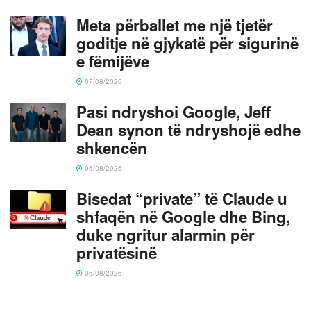
Meta përballet me një tjetër
goditje në gjykatë për sigurinë
e fëmijëve
07/08/2026
Pasi ndryshoi Google, Jeff
Dean synon të ndryshojë edhe
shkencën
06/08/2026
Bisedat “private” të Claude u
shfaqën në Google dhe Bing,
duke ngritur alarmin për
privatësinë
06/08/2026