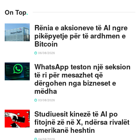
On Top
.
Rënia e aksioneve të AI ngre
pikëpyetje për të ardhmen e
Bitcoin
06/08/2026
WhatsApp teston një seksion
të ri për mesazhet që
dërgohen nga bizneset e
mëdha
03/08/2026
Studiuesit kinezë të AI po
fitojnë zë në X, ndërsa rivalët
amerikanë heshtin
04/08/2026