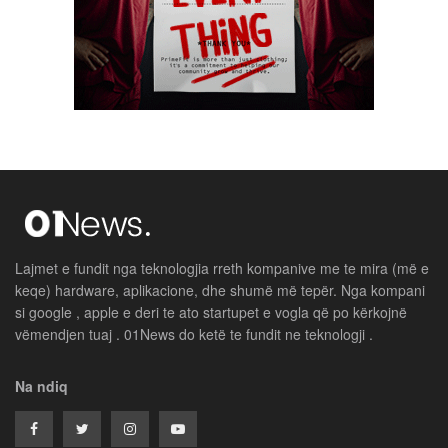
Lajmet e fundit nga teknologjia rreth kompanive me te mira (më e
keqe) hardware, aplikacione, dhe shumë më tepër. Nga kompani
si google , apple e deri te ato startupet e vogla që po kërkojnë
vëmendjen tuaj . 01News do ketë te fundit ne teknologji .
Na ndiq