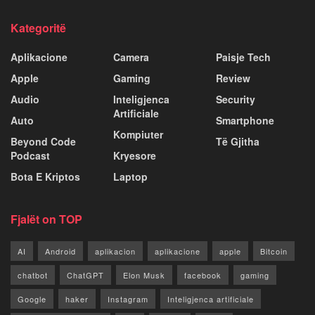
Kategoritë
Aplikacione
Camera
Paisje Tech
Apple
Gaming
Review
Audio
Inteligjenca
Security
Artificiale
Auto
Smartphone
Kompiuter
Beyond Code
Të Gjitha
Podcast
Kryesore
Bota E Kriptos
Laptop
Fjalët on TOP
AI
Android
aplikacion
aplikacione
apple
Bitcoin
chatbot
ChatGPT
Elon Musk
facebook
gaming
Google
haker
Instagram
Inteligjenca artificiale