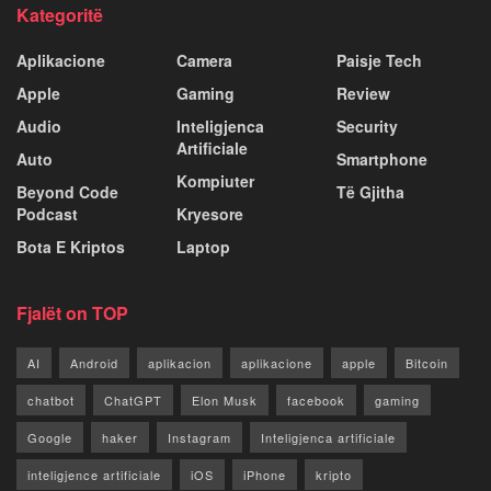
Kategoritë
Aplikacione
Camera
Paisje Tech
Apple
Gaming
Review
Audio
Inteligjenca
Security
Artificiale
Auto
Smartphone
Kompiuter
Beyond Code
Të Gjitha
Podcast
Kryesore
Bota E Kriptos
Laptop
Fjalët on TOP
AI
Android
aplikacion
aplikacione
apple
Bitcoin
chatbot
ChatGPT
Elon Musk
facebook
gaming
Google
haker
Instagram
Inteligjenca artificiale
inteligjence artificiale
iOS
iPhone
kripto