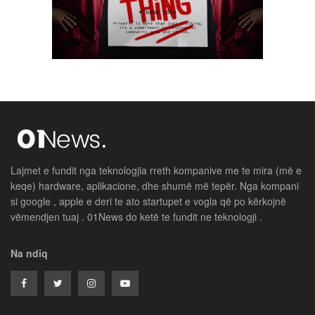
Lajmet e fundit nga teknologjia rreth kompanive me te mira (më e
keqe) hardware, aplikacione, dhe shumë më tepër. Nga kompani
si google , apple e deri te ato startupet e vogla që po kërkojnë
vëmendjen tuaj . 01News do ketë te fundit ne teknologji .
Na ndiq