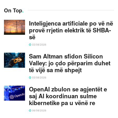
On Top
.
Inteligjenca artificiale po vë në
provë rrjetin elektrik të SHBA-
së
03/08/2026
Sam Altman sfidon Silicon
Valley: jo çdo përparim duhet
të vijë sa më shpejt
03/08/2026
OpenAI zbulon se agjentët e
saj AI koordinuan sulme
kibernetike pa u vënë re
06/08/2026