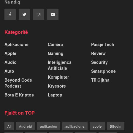
Na ndiq
Kategoritë
Aplikacione
Camera
Paisje Tech
Apple
Gaming
Review
Audio
Inteligjenca
Security
Artificiale
Auto
Smartphone
Kompiuter
Beyond Code
Të Gjitha
Podcast
Kryesore
Bota E Kriptos
Laptop
Fjalët on TOP
AI
Android
aplikacion
aplikacione
apple
Bitcoin