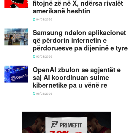
fitojnë zë në X, ndërsa rivalët
amerikanë heshtin
04/08/2026
Samsung ndalon aplikacionet
që përdorin internetin e
përdoruesve pa dijeninë e tyre
03/08/2026
OpenAI zbulon se agjentët e
saj AI koordinuan sulme
kibernetike pa u vënë re
06/08/2026