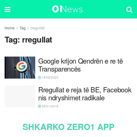
Home
Tag
rregullat
Tag:
rregullat
Google krijon Qendrën e re të
Transparencës
18/08/2023
Rregullat e reja të BE, Facebook
nis ndryshimet radikale
29/01/2018
SHKARKO ZERO1 APP