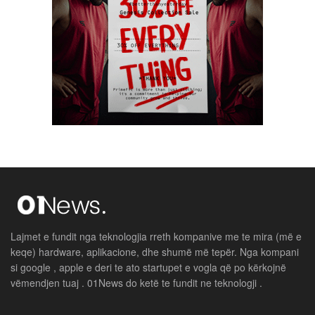
Lajmet e fundit nga teknologjia rreth kompanive me te mira (më e
keqe) hardware, aplikacione, dhe shumë më tepër. Nga kompani
si google , apple e deri te ato startupet e vogla që po kërkojnë
vëmendjen tuaj . 01News do ketë te fundit ne teknologji .