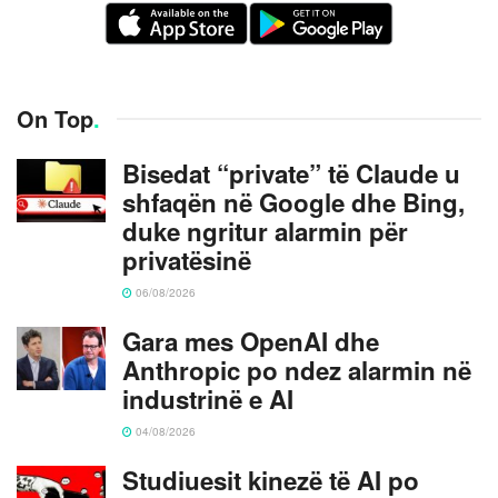
On Top
.
Bisedat “private” të Claude u
shfaqën në Google dhe Bing,
duke ngritur alarmin për
privatësinë
06/08/2026
Gara mes OpenAI dhe
Anthropic po ndez alarmin në
industrinë e AI
04/08/2026
Studiuesit kinezë të AI po