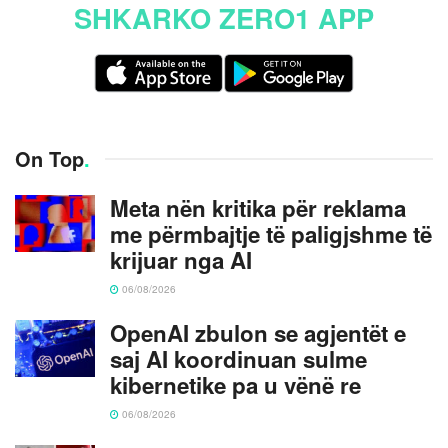
SHKARKO ZERO1 APP
On Top
.
Meta nën kritika për reklama
me përmbajtje të paligjshme të
krijuar nga AI
06/08/2026
OpenAI zbulon se agjentët e
saj AI koordinuan sulme
kibernetike pa u vënë re
06/08/2026