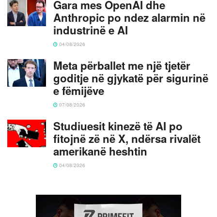
Gara mes OpenAI dhe
Anthropic po ndez alarmin në
industrinë e AI
04/08/2026
Meta përballet me një tjetër
goditje në gjykatë për sigurinë
e fëmijëve
07/08/2026
Studiuesit kinezë të AI po
fitojnë zë në X, ndërsa rivalët
amerikanë heshtin
04/08/2026