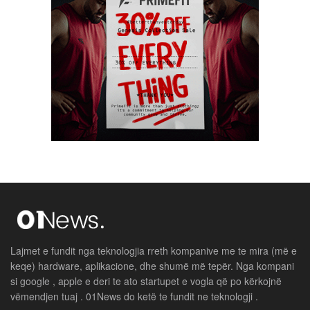
Lajmet e fundit nga teknologjia rreth kompanive me te mira (më e
keqe) hardware, aplikacione, dhe shumë më tepër. Nga kompani
si google , apple e deri te ato startupet e vogla që po kërkojnë
vëmendjen tuaj . 01News do ketë te fundit ne teknologji .