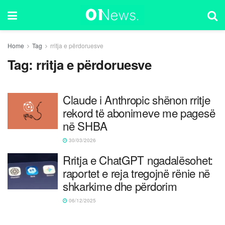
Home
Tag
rritja e përdoruesve
Tag:
rritja e përdoruesve
Claude i Anthropic shënon rritje
rekord të abonimeve me pagesë
në SHBA
30/03/2026
Rritja e ChatGPT ngadalësohet:
raportet e reja tregojnë rënie në
shkarkime dhe përdorim
06/12/2025