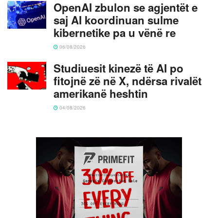
OpenAI zbulon se agjentët e
saj AI koordinuan sulme
kibernetike pa u vënë re
06/08/2026
Studiuesit kinezë të AI po
fitojnë zë në X, ndërsa rivalët
amerikanë heshtin
04/08/2026