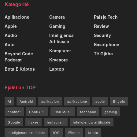
Kategoritë
Aplikacione
Camera
Paisje Tech
Apple
Gaming
Review
Audio
Inteligjenca
Security
Artificiale
Auto
Smartphone
Kompiuter
Beyond Code
Të Gjitha
Podcast
Kryesore
Bota E Kriptos
Laptop
Fjalët on TOP
AI
Android
aplikacion
aplikacione
apple
Bitcoin
chatbot
ChatGPT
Elon Musk
facebook
gaming
Google
haker
Instagram
Inteligjenca artificiale
inteligjence artificiale
iOS
iPhone
kripto