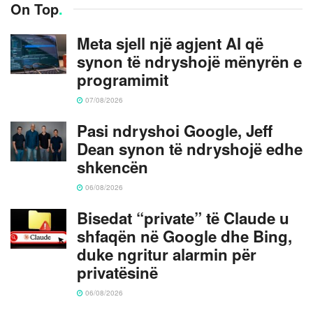
On Top
.
Meta sjell një agjent AI që
synon të ndryshojë mënyrën e
programimit
07/08/2026
Pasi ndryshoi Google, Jeff
Dean synon të ndryshojë edhe
shkencën
06/08/2026
Bisedat “private” të Claude u
shfaqën në Google dhe Bing,
duke ngritur alarmin për
privatësinë
06/08/2026