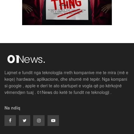
Lajmet e fundit nga teknologjia rreth kompanive me te mira (më e
keqe) hardware, aplikacione, dhe shumë më tepër. Nga kompani
si google , apple e deri te ato startupet e vogla që po kërkojnë
vëmendjen tuaj . 01News do ketë te fundit ne teknologji .
Na ndiq