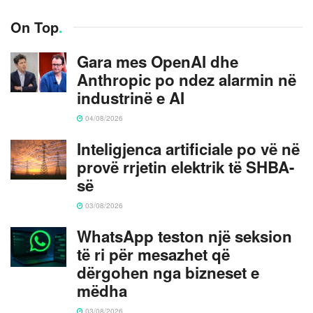
On Top
.
Gara mes OpenAI dhe
Anthropic po ndez alarmin në
industrinë e AI
04/08/2026
Inteligjenca artificiale po vë në
provë rrjetin elektrik të SHBA-
së
03/08/2026
WhatsApp teston një seksion
të ri për mesazhet që
dërgohen nga bizneset e
mëdha
03/08/2026