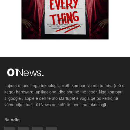
Lajmet e fundit nga teknologjia rreth kompanive me te mira (më e
keqe) hardware, aplikacione, dhe shumë më tepër. Nga kompani
si google , apple e deri te ato startupet e vogla që po kërkojnë
vëmendjen tuaj . 01News do ketë te fundit ne teknologji .
Na ndiq