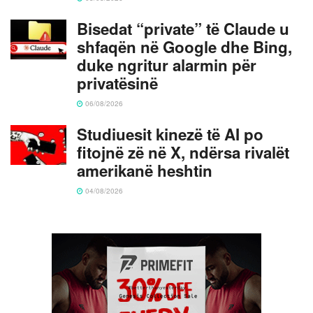
Bisedat “private” të Claude u
shfaqën në Google dhe Bing,
duke ngritur alarmin për
privatësinë
06/08/2026
Studiuesit kinezë të AI po
fitojnë zë në X, ndërsa rivalët
amerikanë heshtin
04/08/2026