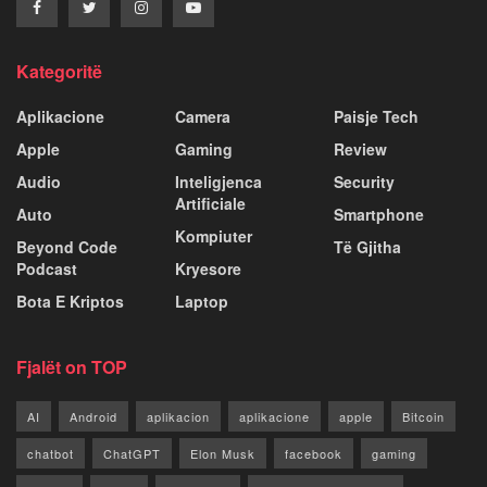
Kategoritë
Aplikacione
Camera
Paisje Tech
Apple
Gaming
Review
Audio
Inteligjenca
Security
Artificiale
Auto
Smartphone
Kompiuter
Beyond Code
Të Gjitha
Podcast
Kryesore
Bota E Kriptos
Laptop
Fjalët on TOP
AI
Android
aplikacion
aplikacione
apple
Bitcoin
chatbot
ChatGPT
Elon Musk
facebook
gaming