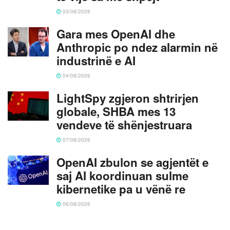
03/08/2026
Gara mes OpenAI dhe
Anthropic po ndez alarmin në
industrinë e AI
04/08/2026
LightSpy zgjeron shtrirjen
globale, SHBA mes 13
vendeve të shënjestruara
07/08/2026
OpenAI zbulon se agjentët e
saj AI koordinuan sulme
kibernetike pa u vënë re
06/08/2026