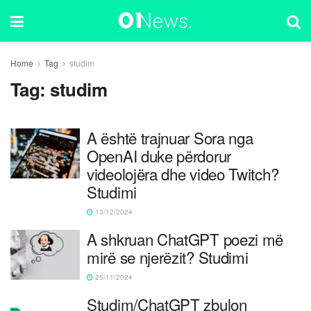
Home
Tag
studim
Tag:
studim
A është trajnuar Sora nga
OpenAI duke përdorur
videolojëra dhe video Twitch?
Studimi
13/12/2024
A shkruan ChatGPT poezi më
mirë se njerëzit? Studimi
25/11/2024
Studim/ChatGPT zbulon