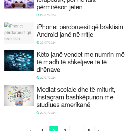
përmirëson jetën
29/07/2024
iPhone: përdoruesit që braktisin
Android janë në rritje
25/07/2024
Këto janë vendet me numrin më
të madh të shkeljeve të të
dhënave
22/07/2024
Mediat sociale dhe të miturit,
Instagram bashkëpunon me
studiues amerikanë
20/07/2024
1
2
3
…
5