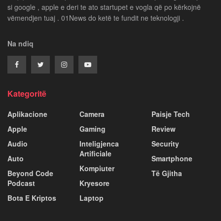
si google , apple e deri te ato startupet e vogla që po kërkojnë
vëmendjen tuaj . 01News do ketë te fundit ne teknologji .
Na ndiq
Kategoritë
Aplikacione
Camera
Paisje Tech
Apple
Gaming
Review
Audio
Inteligjenca
Security
Artificiale
Auto
Smartphone
Kompiuter
Beyond Code
Të Gjitha
Podcast
Kryesore
Bota E Kriptos
Laptop