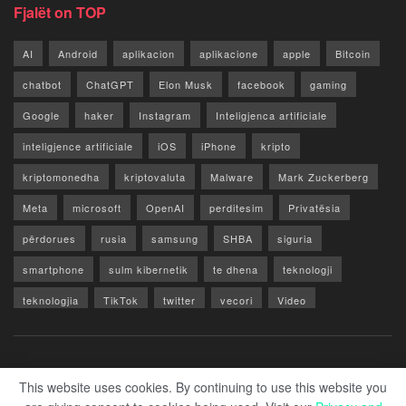
Fjalët on TOP
AI
Android
aplikacion
aplikacione
apple
Bitcoin
chatbot
ChatGPT
Elon Musk
facebook
gaming
Google
haker
Instagram
Inteligjenca artificiale
inteligjence artificiale
iOS
iPhone
kripto
kriptomonedha
kriptovaluta
Malware
Mark Zuckerberg
Meta
microsoft
OpenAI
perditesim
Privatësia
përdorues
rusia
samsung
SHBA
siguria
smartphone
sulm kibernetik
te dhena
teknologji
teknologjia
TikTok
twitter
vecori
Video
WhatsApp
x
youtube
Rreth Nesh
Reklamo
Privacy & Policy
Kontakt
This website uses cookies. By continuing to use this website you