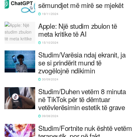
sëmundjet më mirë se mjekët
19/11/2024
Apple: Një studim zbulon të
meta kritike të AI
15/10/2024
Studim/Varësia ndaj ekranit, ja
se si prindërit mund të
zvogëlojnë ndikimin
30/09/2024
Studim/Duhen vetëm 8 minuta
në TikTok për të dëmtuar
vetëvlerësimin estetik të grave
09/08/2024
Studim/Fortnite nuk është vetëm
terapeutik, por në fakt