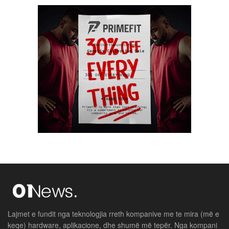
Lajmet e fundit nga teknologjia rreth kompanive me te mira (më e
keqe) hardware, aplikacione, dhe shumë më tepër. Nga kompani