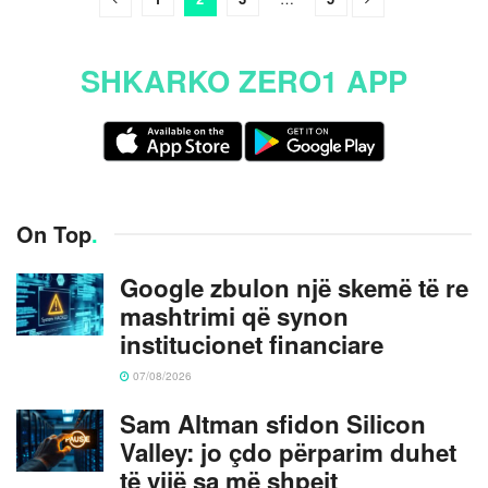
SHKARKO ZERO1 APP
On Top
.
Google zbulon një skemë të re
mashtrimi që synon
institucionet financiare
07/08/2026
Sam Altman sfidon Silicon
Valley: jo çdo përparim duhet
të vijë sa më shpejt