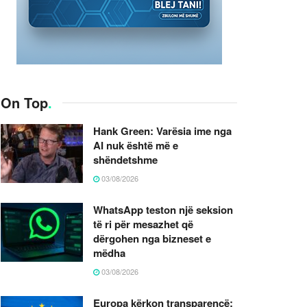
On Top
.
Hank Green: Varësia ime nga
AI nuk është më e
shëndetshme
03/08/2026
WhatsApp teston një seksion
të ri për mesazhet që
dërgohen nga bizneset e
mëdha
03/08/2026
Europa kërkon transparencë: