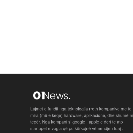
Lajmet e fundit nga teknologjia rreth kompanive me te
mira (më e keqe) hardware, aplikacione, dhe shumë 
tepër. Nga kompani si google , apple e deri te ato
startupet e vogla që po kërkojnë vëmendjen tuaj .