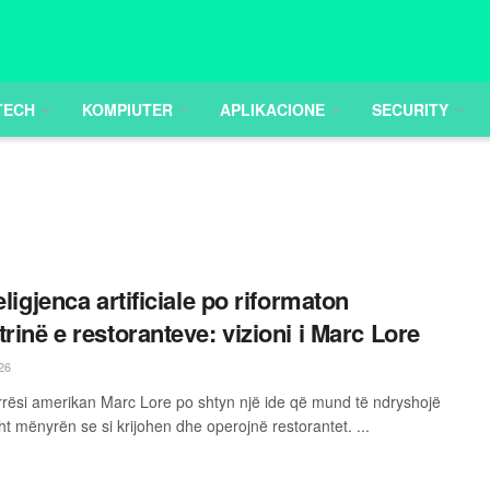
TECH
KOMPIUTER
APLIKACIONE
SECURITY
eligjenca artificiale po riformaton
trinë e restoranteve: vizioni i Marc Lore
26
rësi amerikan Marc Lore po shtyn një ide që mund të ndryshojë
ht mënyrën se si krijohen dhe operojnë restorantet. ...