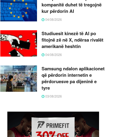
kompanitë duhet të tregojnë
kur përdorin AI
04/08/2026
Studiuesit kinezë të AI po
fitojnë zë në X, ndërsa rivalët
amerikanë heshtin
04/08/2026
Samsung ndalon aplikacionet
që përdorin internetin e
përdoruesve pa dijeninë e
tyre
03/08/2026