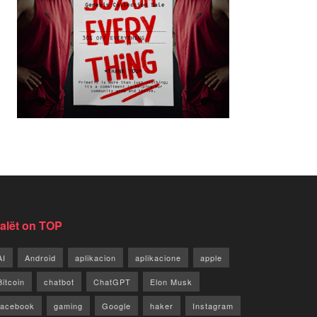
jalët on TOP
AI
Android
aplikacion
aplikacione
apple
Bitcoin
chatbot
ChatGPT
Elon Musk
facebook
gaming
Google
haker
Instagram