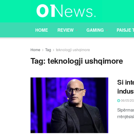
HOME
REVIEW
GAMING
PAISJE 
Home
Tag
teknologji ushqimore
Tag:
teknologji ushqimore
Si int
indus
06/05/20
Sipërmar
rrënjësis