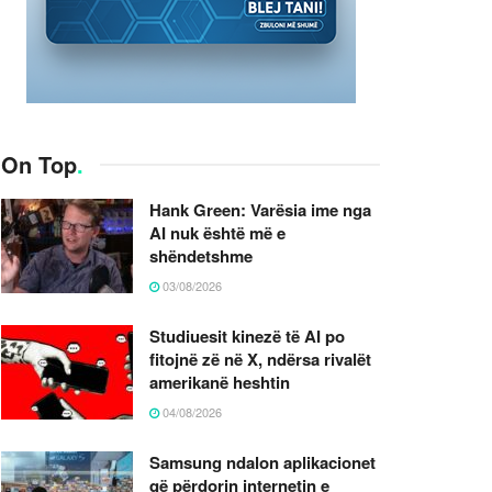
On Top
.
Hank Green: Varësia ime nga
AI nuk është më e
shëndetshme
03/08/2026
Studiuesit kinezë të AI po
fitojnë zë në X, ndërsa rivalët
amerikanë heshtin
04/08/2026
Samsung ndalon aplikacionet
që përdorin internetin e