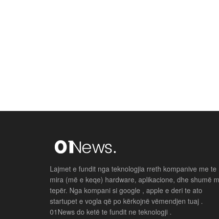
Lajmet e fundit nga teknologjia rreth kompanive me te
mira (më e keqe) hardware, aplikacione, dhe shumë 
tepër. Nga kompani si google , apple e deri te ato
startupet e vogla që po kërkojnë vëmendjen tuaj .
01News do ketë te fundit ne teknologji .