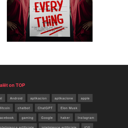
jalët on TOP
AI
Android
aplikacion
aplikacione
apple
Bitcoin
chatbot
ChatGPT
Elon Musk
facebook
gaming
Google
haker
Instagram
Inteligjenca artificiale
inteligjence artificiale
iOS