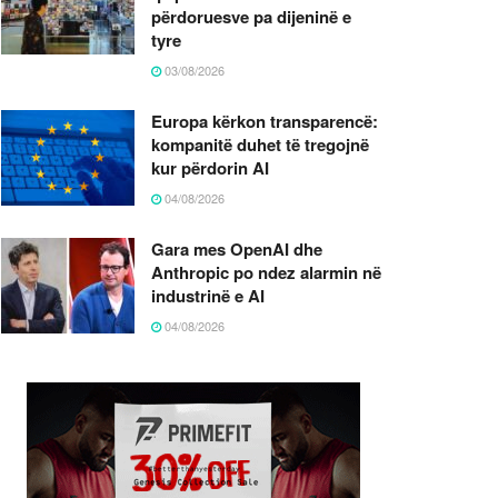
përdoruesve pa dijeninë e
tyre
03/08/2026
Europa kërkon transparencë:
kompanitë duhet të tregojnë
kur përdorin AI
04/08/2026
Gara mes OpenAI dhe
Anthropic po ndez alarmin në
industrinë e AI
04/08/2026