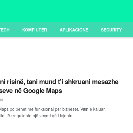
TECH
KOMPIUTER
APLIKACIONE
SECURITY
ni risinë, tani mund t’i shkruani mesazhe
seve në Google Maps
18
aps po bëhet më funksional për bizneset. Vitin e kaluar,
lloi të rregullonte një veçori që i lejonte ...