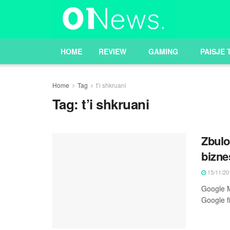
HOME
REVIEW
GAMING
PAISJE 
Home
Tag
t’i shkruani
Tag:
t’i shkruani
Zbulo
bizne
15/11/20
Google M
Google fi