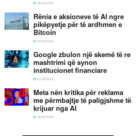
06/08/2026
Rënia e aksioneve të AI ngre
pikëpyetje për të ardhmen e
Bitcoin
06/08/2026
Google zbulon një skemë të re
mashtrimi që synon
institucionet financiare
07/08/2026
Meta nën kritika për reklama
me përmbajtje të paligjshme të
krijuar nga AI
06/08/2026