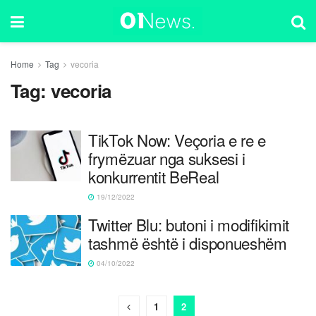
Home
Tag
vecoria
Tag:
vecoria
TikTok Now: Veçoria e re e
frymëzuar nga suksesi i
konkurrentit BeReal
19/12/2022
Twitter Blu: butoni i modifikimit
tashmë është i disponueshëm
04/10/2022
1
2