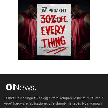
Lajmet e fundit nga teknologjia rreth kompanive me te mira (më e
keqe) hardware, aplikacione, dhe shumë më tepër. Nga kompani