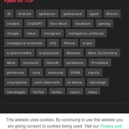
Fjalët on TOP
AI
Android
aplikacion
aplikacione
apple
Bitcoin
chatbot
ChatGPT
Elon Musk
facebook
gaming
Google
haker
Instagram
Inteligjenca artificiale
inteligjence artificiale
iOS
iPhone
kripto
kriptomonedha
kriptovaluta
Malware
Mark Zuckerberg
Meta
microsoft
OpenAI
perditesim
Privatësia
përdorues
rusia
samsung
SHBA
siguria
smartphone
sulm kibernetik
te dhena
teknologji
teknologjia
TikTok
twitter
vecori
Video
WhatsApp
x
youtube
Rreth Nesh
Reklamo
Privacy & Policy
Kontakt
This website uses cookies. By continuing to use this website you
are giving consent to cookies being used. Visit our
Privacy and
© 2026 Zero1.al - Part of techzero1.com