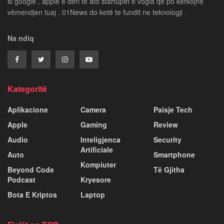
si google , apple e deri te ato startupet e vogla që po kërkojnë
vëmendjen tuaj . 01News do ketë te fundit ne teknologji .
Na ndiq
Kategoritë
Aplikacione
Camera
Paisje Tech
Apple
Gaming
Review
Audio
Inteligjenca
Security
Artificiale
Auto
Smartphone
Kompiuter
Beyond Code
Të Gjitha
Podcast
Kryesore
Bota E Kriptos
Laptop