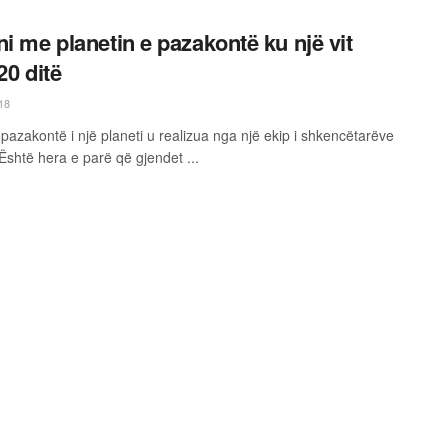
ni me planetin e pazakontë ku një vit
20 ditë
18
 pazakontë i një planeti u realizua nga një ekip i shkencëtarëve
Është hera e parë që gjendet ...