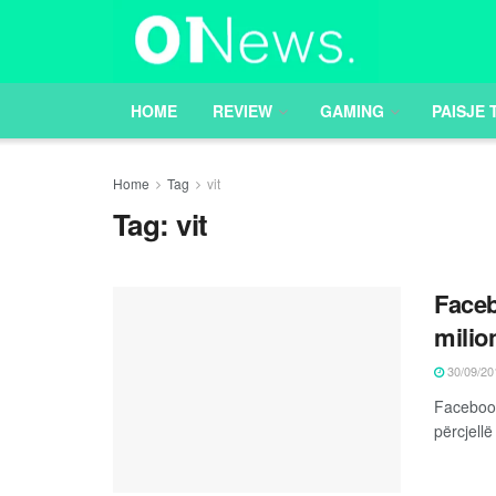
HOME
REVIEW
GAMING
PAISJE 
Home
Tag
vit
Tag:
vit
Faceb
milion
30/09/20
Facebook-
përcjellë