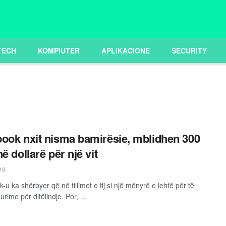
TECH
KOMPIUTER
APLIKACIONE
SECURITY
ook nxit nisma bamirësie, mblidhen 300
ë dollarë për një vit
18
u ka shërbyer që në fillimet e tij si një mënyrë e lehtë për të
 urime për ditëlindje. Por, ...