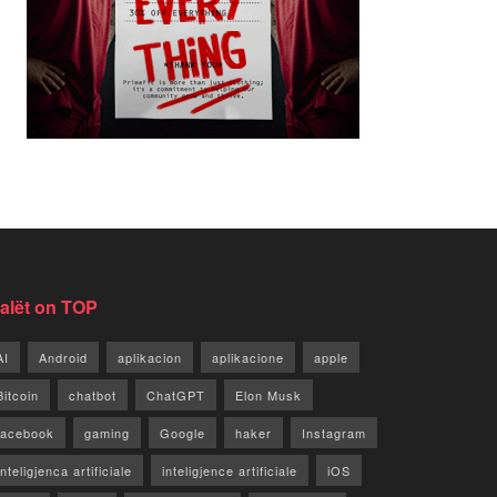
jalët on TOP
AI
Android
aplikacion
aplikacione
apple
Bitcoin
chatbot
ChatGPT
Elon Musk
facebook
gaming
Google
haker
Instagram
Inteligjenca artificiale
inteligjence artificiale
iOS