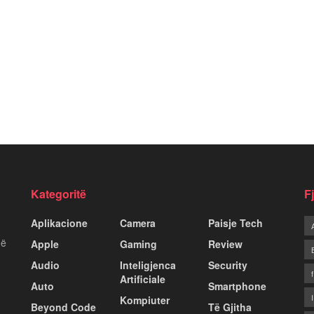
Kategoritë
F
Aplikacione
Camera
Paisje Tech
më
Apple
Gaming
Review
Audio
Inteligjenca
Security
Artificiale
Auto
Smartphone
Kompiuter
Beyond Code
Të Gjitha