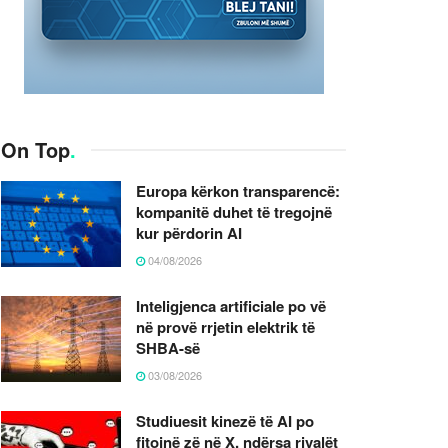
On Top
.
Europa kërkon transparencë:
kompanitë duhet të tregojnë
kur përdorin AI
04/08/2026
Inteligjenca artificiale po vë
në provë rrjetin elektrik të
SHBA-së
03/08/2026
Studiuesit kinezë të AI po
fitojnë zë në X, ndërsa rivalët