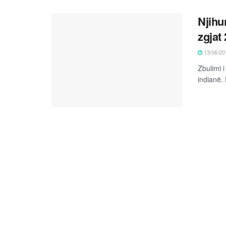
Njihu
zgjat 
13/06/20
Zbulimi i
indianë. 