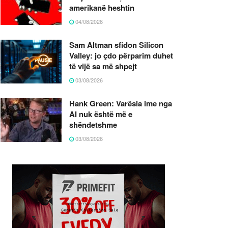
amerikanë heshtin
04/08/2026
Sam Altman sfidon Silicon
Valley: jo çdo përparim duhet
të vijë sa më shpejt
03/08/2026
Hank Green: Varësia ime nga
AI nuk është më e
shëndetshme
03/08/2026