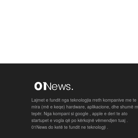
Lajmet e fundit nga teknologjia rreth kompanive me te
mira (më e keqe) hardware, aplikacione, dhe shumë 
tepër. Nga kompani si google , apple e deri te ato
startupet e vogla që po kërkojnë vëmendjen tuaj .
01News do ketë te fundit ne teknologji .