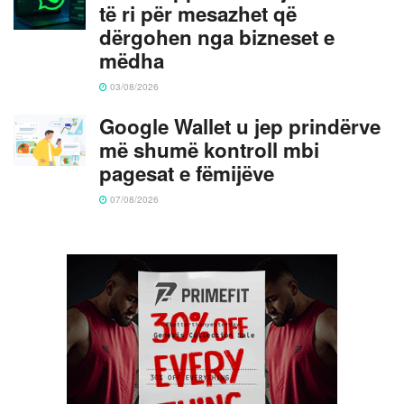
të ri për mesazhet që
dërgohen nga bizneset e
mëdha
03/08/2026
Google Wallet u jep prindërve
më shumë kontroll mbi
pagesat e fëmijëve
07/08/2026