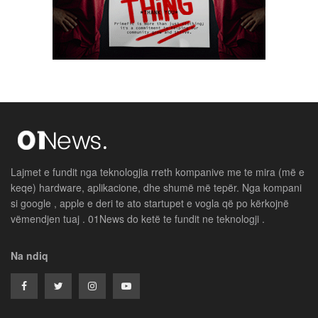
Lajmet e fundit nga teknologjia rreth kompanive me te mira (më e
keqe) hardware, aplikacione, dhe shumë më tepër. Nga kompani
si google , apple e deri te ato startupet e vogla që po kërkojnë
vëmendjen tuaj . 01News do ketë te fundit ne teknologji .
Na ndiq