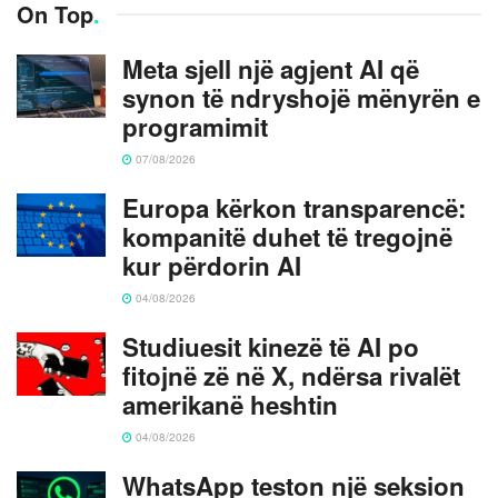
On Top
.
Meta sjell një agjent AI që
synon të ndryshojë mënyrën e
programimit
07/08/2026
Europa kërkon transparencë:
kompanitë duhet të tregojnë
kur përdorin AI
04/08/2026
Studiuesit kinezë të AI po
fitojnë zë në X, ndërsa rivalët
amerikanë heshtin
04/08/2026
WhatsApp teston një seksion