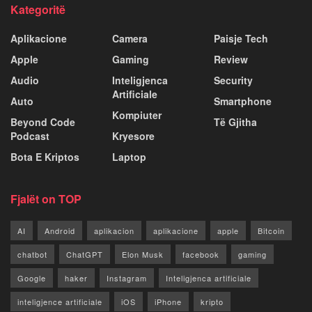
Kategoritë
Aplikacione
Camera
Paisje Tech
Apple
Gaming
Review
Audio
Inteligjenca
Security
Artificiale
Auto
Smartphone
Kompiuter
Beyond Code
Të Gjitha
Podcast
Kryesore
Bota E Kriptos
Laptop
Fjalët on TOP
AI
Android
aplikacion
aplikacione
apple
Bitcoin
chatbot
ChatGPT
Elon Musk
facebook
gaming
Google
haker
Instagram
Inteligjenca artificiale
inteligjence artificiale
iOS
iPhone
kripto