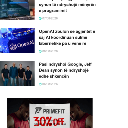
synon të ndryshojë mënyrën
e programimit
07/08/2026
OpenAI zbulon se agjentët e
saj AI koordinuan sulme
kibernetike pa u vënë re
06/08/2026
Pasi ndryshoi Google, Jeff
Dean synon të ndryshojë
edhe shkencën
06/08/2026