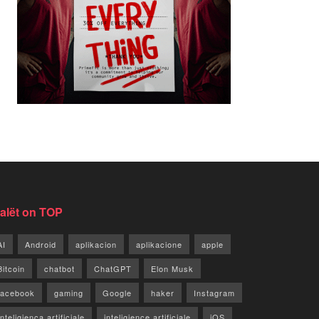
jalët on TOP
AI
Android
aplikacion
aplikacione
apple
Bitcoin
chatbot
ChatGPT
Elon Musk
facebook
gaming
Google
haker
Instagram
Inteligjenca artificiale
inteligjence artificiale
iOS