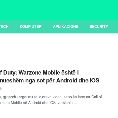
TECH
KOMPIUTER
APLIKACIONE
SECURITY
of Duty: Warzone Mobile është i
nueshëm nga sot për Android dhe iOS
24
n, gjigandi i argëtimit të lojërave video, sapo ka lançuar Call of
rzone Mobile në Android dhe iOS, versionin ...