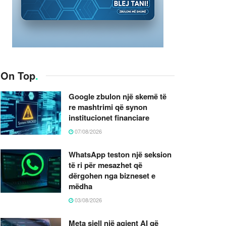
On Top
.
Google zbulon një skemë të
re mashtrimi që synon
institucionet financiare
07/08/2026
WhatsApp teston një seksion
të ri për mesazhet që
dërgohen nga bizneset e
mëdha
03/08/2026
Meta sjell një agjent AI që