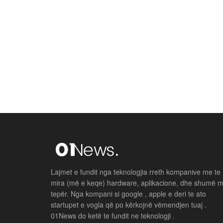
Lajmet e fundit nga teknologjia rreth kompanive me te
mira (më e keqe) hardware, aplikacione, dhe shumë 
tepër. Nga kompani si google , apple e deri te ato
startupet e vogla që po kërkojnë vëmendjen tuaj .
01News do ketë te fundit ne teknologji .