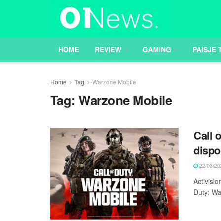
HOME
REVIEW
GAMING
PAISJE 
Home
Tag
Warzone Mobile
Tag:
Warzone Mobile
Call 
dispo
22/03/20
Activisio
Duty: Wa