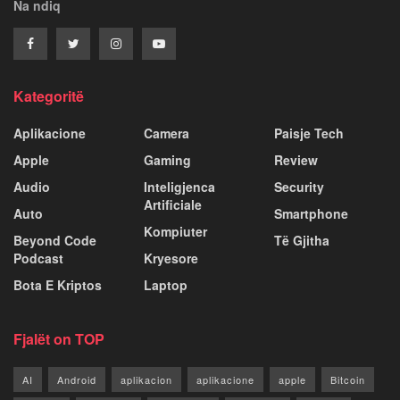
Na ndiq
Kategoritë
Aplikacione
Camera
Paisje Tech
Apple
Gaming
Review
Audio
Inteligjenca
Security
Artificiale
Auto
Smartphone
Kompiuter
Beyond Code
Të Gjitha
Podcast
Kryesore
Bota E Kriptos
Laptop
Fjalët on TOP
AI
Android
aplikacion
aplikacione
apple
Bitcoin