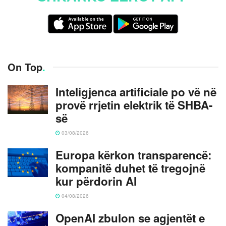
On Top
.
Inteligjenca artificiale po vë në
provë rrjetin elektrik të SHBA-
së
03/08/2026
Europa kërkon transparencë:
kompanitë duhet të tregojnë
kur përdorin AI
04/08/2026
OpenAI zbulon se agjentët e