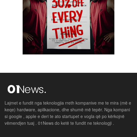
Lajmet e fundit nga teknologjia rreth kompanive me te mira (më e
keqe) hardware, aplikacione, dhe shumë më tepër. Nga kompani
si google , apple e deri te ato startupet e vogla që po kërkojnë
vëmendjen tuaj . 01News do ketë te fundit ne teknologji .