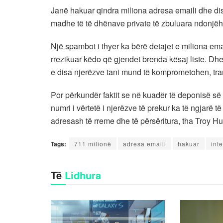
Janë hakuar qindra miliona adresa emaili dhe disa
madhe të të dhënave private të zbuluara ndonjëh
Një spambot i thyer ka bërë detajet e miliona em
rrezikuar këdo që gjendet brenda kësaj liste. Dhe 
e disa njerëzve tani mund të komprometohen, tra
Por përkundër faktit se në kuadër të deponisë së 
numri i vërtetë i njerëzve të prekur ka të ngjarë 
adresash të rreme dhe të përsëritura, tha Troy Hu
Tags:
711 milionë
adresa emaili
hakuar
int
Të
Lidhura