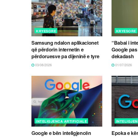
KRYESORE
KRYESORE
Samsung ndalon aplikacionet
“Babai i int
që përdorin internetin e
Google pas
përdoruesve pa dijeninë e tyre
dekadash
03/08/2026
01/07/2026
INTELIGJENCA ARTIFICIALE
INTELIGJEN
Google e bën inteligjencën
Epoka e kër