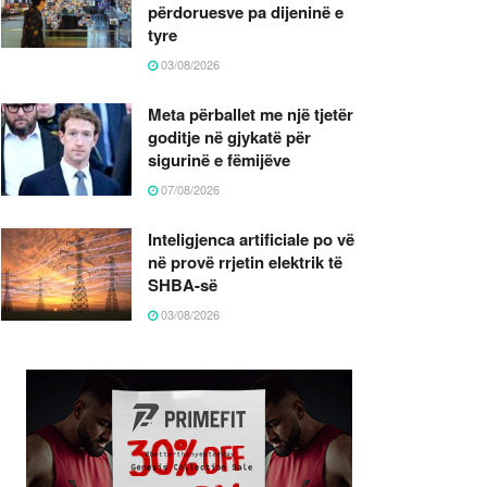
përdoruesve pa dijeninë e
tyre
03/08/2026
Meta përballet me një tjetër
goditje në gjykatë për
sigurinë e fëmijëve
07/08/2026
Inteligjenca artificiale po vë
në provë rrjetin elektrik të
SHBA-së
03/08/2026