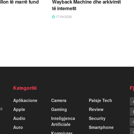
illon të marrë fund
Wayback Machine dhe arkivimit
të internetit
17/04/2026
Kategoritë
F
Aplikacione
Camera
Paisje Tech
më
Apple
Gaming
Review
Audio
Inteligjenca
Security
Artificiale
Auto
Smartphone
Kompiuter