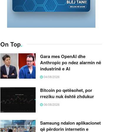
On Top
.
Gara mes OpenAI dhe
Anthropic po ndez alarmin në
industrinë e AI
04/08/2026
Bitcoin po qetësohet, por
rreziku nuk është zhdukur
06/08/2026
Samsung ndalon aplikacionet
që përdorin internetin e