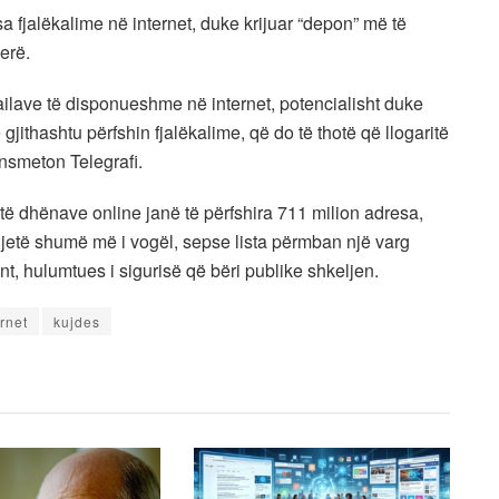
 fjalëkalime në internet, duke krijuar “depon” më të
erë.
ailave të disponueshme në internet, potencialisht duke
gjithashtu përfshin fjalëkalime, që do të thotë që llogaritë
nsmeton Telegrafi.
të dhënave online janë të përfshira 711 milion adresa,
të jetë shumë më i vogël, sepse lista përmban një varg
nt, hulumtues i sigurisë që bëri publike shkeljen.
ernet
kujdes