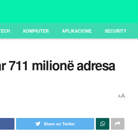
TECH
KOMPIUTER
APLIKACIONE
SECURITY
r 711 milionë adresa
A
A
Share on Twitter