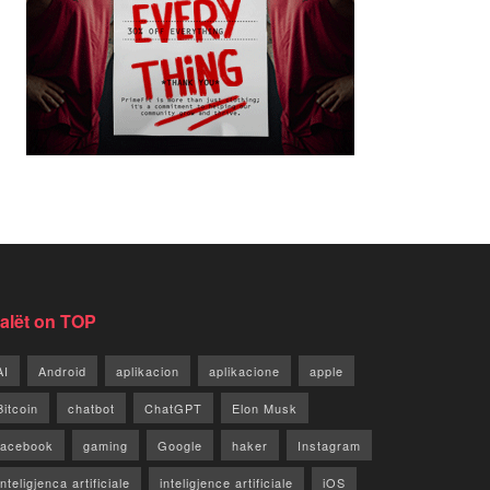
jalët on TOP
AI
Android
aplikacion
aplikacione
apple
Bitcoin
chatbot
ChatGPT
Elon Musk
facebook
gaming
Google
haker
Instagram
Inteligjenca artificiale
inteligjence artificiale
iOS