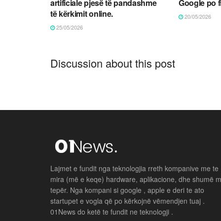
artificiale pjesë të pandashme
Google po f
të kërkimit online.
20/05/2026
25/05/2026
Discussion about this post
Lajmet e fundit nga teknologjia rreth kompanive me te
mira (më e keqe) hardware, aplikacione, dhe shumë 
tepër. Nga kompani si google , apple e deri te ato
startupet e vogla që po kërkojnë vëmendjen tuaj .
01News do ketë te fundit ne teknologji .