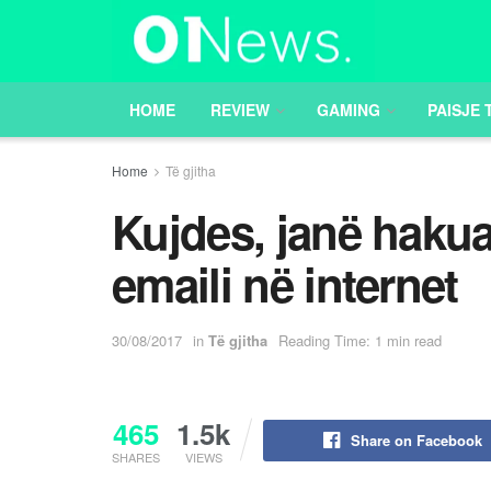
HOME
REVIEW
GAMING
PAISJE 
Home
Të gjitha
Kujdes, janë hakua
emaili në internet
30/08/2017
in
Të gjitha
Reading Time: 1 min read
465
1.5k
Share on Facebook
SHARES
VIEWS