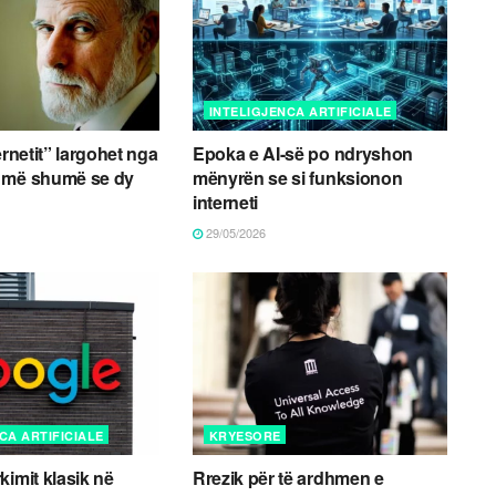
INTELIGJENCA ARTIFICIALE
ernetit” largohet nga
Epoka e AI-së po ndryshon
 më shumë se dy
mënyrën se si funksionon
interneti
29/05/2026
CA ARTIFICIALE
KRYESORE
kimit klasik në
Rrezik për të ardhmen e