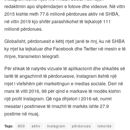
redaktimin apo shpërndarjen e fotove dhe videove. Në vitin
2015 kishte rreth 77.6 milionë përdorues aktiv në SHBA,
në vitin 2019 kjo shifër parashikohet të tejkalojë 111
milionë përdorues.
Globalisht, përdoruesit e këtij rrjeti janë te rinj, ku në SHBA
ky rrjet ka tejkaluar dhe Facebook dhe Twitter në mesin e të
rinjve, transmeton telegrafi.
Për shkak të natyrës vizuale të aplikacionit dhe shkallës së
lartë të angazhimit të përdoruesve, Instagram është një
mjet i vlefshëm për marketingun e medias sociale. Deri në
mars të vitit 2016, 98 për qind e markave të modës kishin
një profil Instagram. Që nga dhjetori i 2016-së, numri
mesatar i postimeve të imazhit të markës ishte 27.9
postime në muaj.
Tags:
800
aktiv
Instagram
përdorues
rekorde