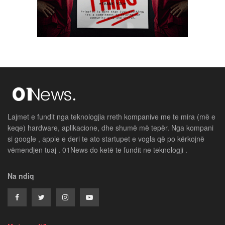
Lajmet e fundit nga teknologjia rreth kompanive me te mira (më e
keqe) hardware, aplikacione, dhe shumë më tepër. Nga kompani
si google , apple e deri te ato startupet e vogla që po kërkojnë
vëmendjen tuaj . 01News do ketë te fundit ne teknologji .
Na ndiq