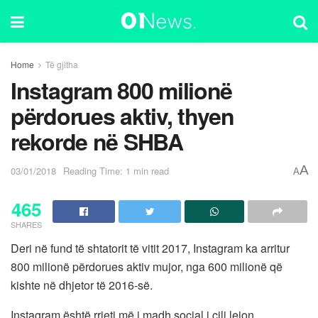
Home
Të gjitha
Instagram 800 milionë
përdorues aktiv, thyen
rekorde në SHBA
A
03/01/2018
Reading Time: 1 min read
A
465
SHARES
Deri në fund të shtatorit të vitit 2017, Instagram ka arritur
800 milionë përdorues aktiv mujor, nga 600 milionë që
kishte në dhjetor të 2016-së.
Instagram është rrjeti më i madh social i cili lejon