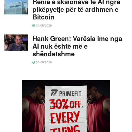
Rënia e aksioneve të AI ngre
pikëpyetje për të ardhmen e
Bitcoin
06/08/2026
Hank Green: Varësia ime nga
AI nuk është më e
shëndetshme
03/08/2026