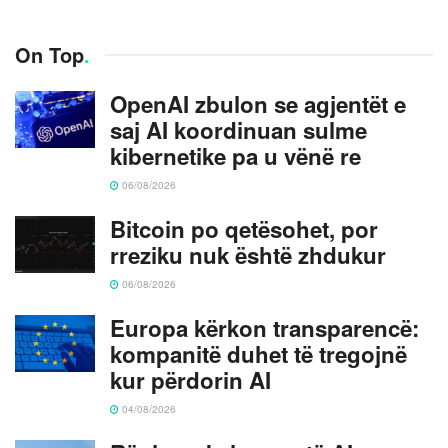
On Top
.
OpenAI zbulon se agjentët e
saj AI koordinuan sulme
kibernetike pa u vënë re
06/08/2026
Bitcoin po qetësohet, por
rreziku nuk është zhdukur
06/08/2026
Europa kërkon transparencë:
kompanitë duhet të tregojnë
kur përdorin AI
04/08/2026