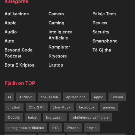
Kategoritë
Aplikacione
Camera
Paisje Tech
Apple
Gaming
Review
Audio
Inteligjenca
Security
Artificiale
Auto
Smartphone
Kompiuter
Beyond Code
Të Gjitha
Podcast
Kryesore
Bota E Kriptos
Laptop
Fjalët on TOP
AI
Android
aplikacion
aplikacione
apple
Bitcoin
chatbot
ChatGPT
Elon Musk
facebook
gaming
Google
haker
Instagram
Inteligjenca artificiale
inteligjence artificiale
iOS
iPhone
kripto