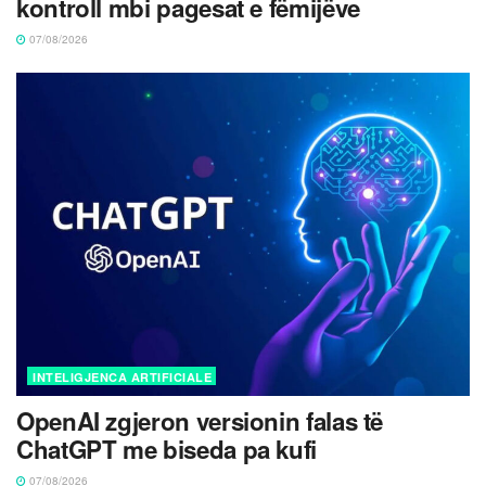
kontroll mbi pagesat e fëmijëve
07/08/2026
INTELIGJENCA ARTIFICIALE
OpenAI zgjeron versionin falas të
ChatGPT me biseda pa kufi
07/08/2026