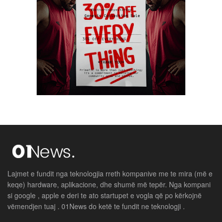
Lajmet e fundit nga teknologjia rreth kompanive me te mira (më e
keqe) hardware, aplikacione, dhe shumë më tepër. Nga kompani
si google , apple e deri te ato startupet e vogla që po kërkojnë
vëmendjen tuaj . 01News do ketë te fundit ne teknologji .