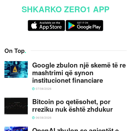
SHKARKO ZERO1 APP
On Top
.
Google zbulon një skemë të re
mashtrimi që synon
institucionet financiare
07/08/2026
Bitcoin po qetësohet, por
rreziku nuk është zhdukur
06/08/2026
OpenAI zbulon se agjentët e