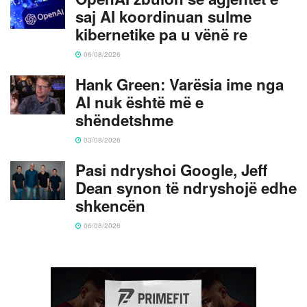
saj AI koordinuan sulme
kibernetike pa u vënë re
06/08/2026
Hank Green: Varësia ime nga
AI nuk është më e
shëndetshme
03/08/2026
Pasi ndryshoi Google, Jeff
Dean synon të ndryshojë edhe
shkencën
06/08/2026