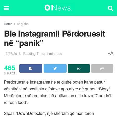
Home
Të gjitha
Bie Instagrami! Përdoruesit
në “panik”
A
13/07/2018
Reading Time: 1 min read
A
465
SHARES
Përdoruesit e Instagramit në të gjithë botën kanë pasur
vështirësi në postimin e fotove apo atyre që quhen “Story”.
Mbrëmjen e së premtes, në aplikacion dilte fraza “Couldn’t
refresh feed”.
Sipas “DownDetector”, një shërbim që monitoron