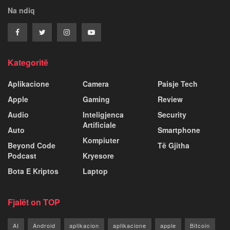
Na ndiq
Kategoritë
Aplikacione
Camera
Paisje Tech
Apple
Gaming
Review
Audio
Inteligjenca
Security
Artificiale
Auto
Smartphone
Kompiuter
Beyond Code
Të Gjitha
Podcast
Kryesore
Bota E Kriptos
Laptop
Fjalët on TOP
AI
Android
aplikacion
aplikacione
apple
Bitcoin